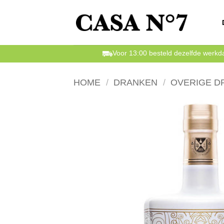
Ga
naar
inhoud
Voor 13:00 besteld dezelfde werk
HOME
/
DRANKEN
/
OVERIGE D