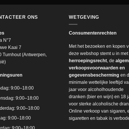
NTACTEER ONS
WETGEVING
es
Consumentenrechten
a N°7
Met het bezoeken en kopen 
uwe Kaai 7
deze webshop stemt u in met
 Turnhout (Antwerpen,
herroepingsrecht
, de
algem
ië)
verkoopsvoorwaarden en
ningsuren
gegevensbescherming
en 
minimale wettelijke leeftijd v
sdag: 9:00–18:00
jaar voor alcoholhoudende
dranken (bier en wijn) en 18 j
nsdag: 9:00–18:00
voor sterke alcoholische dra
derdag: 9:00–18:00
Online verkoop van sigaren, 
dag: 9:00–18:00
sigaretten en tabak is verbod
rdag: 9:00–18:00