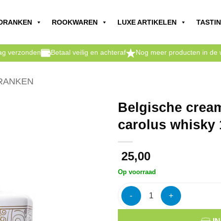
DRANKEN
ROOKWAREN
LUXE ARTIKELEN
TASTI
dag verzonden
Betaal veilig en achteraf
Nog meer producten in de 
RANKEN
Belgische crea
carolus whisky 
25,00
Op voorraad
Belgische creamlikeur met go