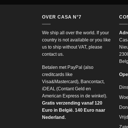
OVER CASA N°7
CO
We ship all over the world. If your
Adr
country is not available or you like
Cas
us to ship without VAT, please
Nie
contact us.
2300
Belg
Betalen met PayPal (also
creditcards like
Ope
Visa&Mastercard), Bancontact,
Din
iDEAL (Contant Geld en
American Express in de winkel).
Woe
Gratis verzending vanaf 120
Don
Euro in België. 140 Euro naar
Vrij
Nederland.
Zate