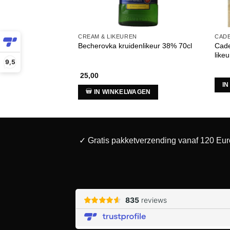
CREAM & LIKEUREN
CAD
Cade
Becherovka kruidenlikeur 38% 70cl
likeu
9,5
25,00
I
IN WINKELWAGEN
✓ Gratis pakketverzending vanaf 120 Eur