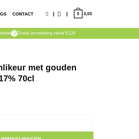
0
NGS
CONTACT
0,00
winkel
Gratis verzending vanaf €120
mlikeur met gouden
17% 70cl
uden carolus whisky 17% 70cl aantal