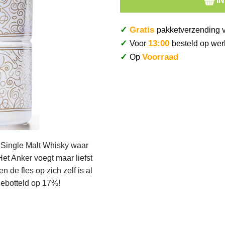
I
✓
Gratis
pakketverzending 
✓
13:00
Voor
besteld op wer
✓
Voorraad
Op
 Single Malt Whisky waar
et Anker voegt maar liefst
n de fles op zich zelf is al
gebotteld op 17%!