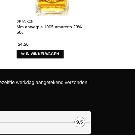
DRANKEN
OVERIGE DRANKEN
Mm antverpia 1905 amaretto 29%
Le barteleur premium
50cl
27% 70cl
54,50
36,00
IN WINKELWAGEN
IN WINKELWAG
dezelfde werkdag aangetekend verzonden!