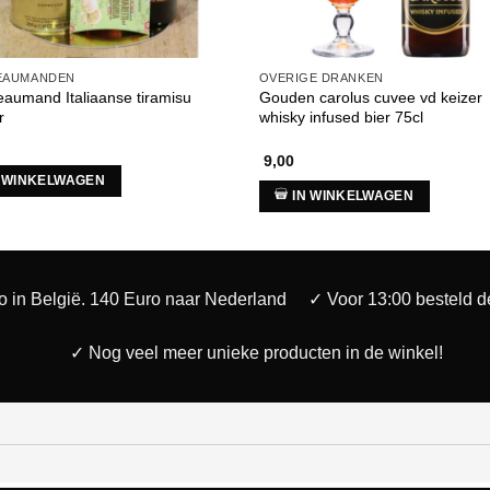
EAUMANDEN
OVERIGE DRANKEN
aumand Italiaanse tiramisu
Gouden carolus cuvee vd keizer
r
whisky infused bier 75cl
9,00
N WINKELWAGEN
IN WINKELWAGEN
o in België. 140 Euro naar Nederland
✓ Voor 13:00 besteld 
✓ Nog veel meer unieke producten in de winkel!