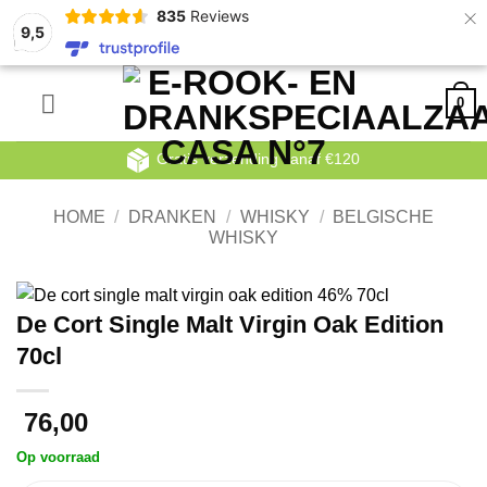
×
835
Reviews
9,5
Ga
0
naar
inhoud
Gratis verzending vanaf €120
HOME
/
DRANKEN
/
WHISKY
/
BELGISCHE
WHISKY
De Cort Single Malt Virgin Oak Edition
70cl
76,00
Op voorraad