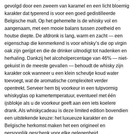
gevolgd door een zweem van karamel en een licht bloemig
karakter dat typerend is voor een goed gedistilleerde
Belgische malt. Op het gehemelte is de whisky vol en
aangenaam, met een mooie balans tussen zoetheid en
houtse diepte. De afdronk is lang, warm en zacht — een
eigenschap die kenmerkend is voor whisky’s die op virgin
oak zijn gerijpt en die de drinker uitnodigt tot nadenken en
herhaling. Dankzij het alcoholpercentage van 46% — niet-
gekuist in de meeste gevallen — behoudt de whisky zijn
karakter ook wanneer u een klein scheutje koud water
toevoegt, wat de aromatische complexiteit verder
opentrekt. Serveer hem bij voorkeur in een tulpvormig
whiskyglas op kamertemperatuur, eventueel met één
ijsblokje als u de voorkeur geeft aan een iets koelere
drank. Als whiskycadeau is deze limited edition bovendien
een uitstekende keuze: het luxueuze karakter en de
Belgische herkomst maken het een origineel en
persoonlijk geschenk voor elke gelegenheid.