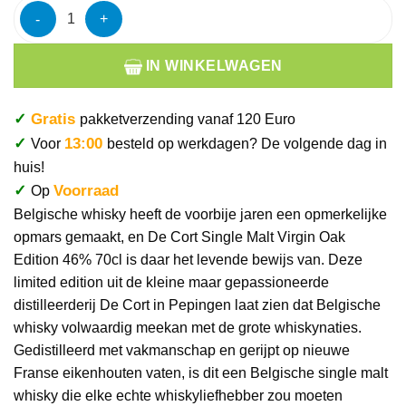
De Cort Single Malt Virgin Oak Edition 70cl aantal
IN WINKELWAGEN
✓
Gratis
pakketverzending vanaf 120 Euro
✓
13:00
Voor
besteld op werkdagen? De volgende dag in
huis!
✓
Voorraad
Op
Belgische whisky heeft de voorbije jaren een opmerkelijke
opmars gemaakt, en De Cort Single Malt Virgin Oak
Edition 46% 70cl is daar het levende bewijs van. Deze
limited edition uit de kleine maar gepassioneerde
distilleerderij De Cort in Pepingen laat zien dat Belgische
whisky volwaardig meekan met de grote whiskynaties.
Gedistilleerd met vakmanschap en gerijpt op nieuwe
Franse eikenhouten vaten, is dit een Belgische single malt
whisky die elke echte whiskyliefhebber zou moeten