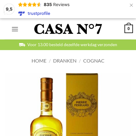
×
835
Reviews
9,5
Ga
0
naar
inhoud
Betaal veilig en achteraf
HOME
/
DRANKEN
/
COGNAC