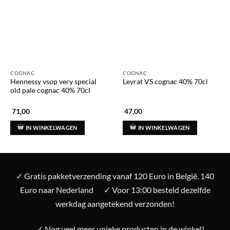
COGNAC
COGNAC
Hennessy vsop very special
Leyrat VS cognac 40% 70cl
old pale cognac 40% 70cl
71,00
47,00
IN WINKELWAGEN
IN WINKELWAGEN
✓ Gratis pakketverzending vanaf 120 Euro in België. 140
Euro naar Nederland
✓ Voor 13:00 besteld dezelfde
werkdag aangetekend verzonden!
✓ Nog veel meer unieke producten in de winkel!