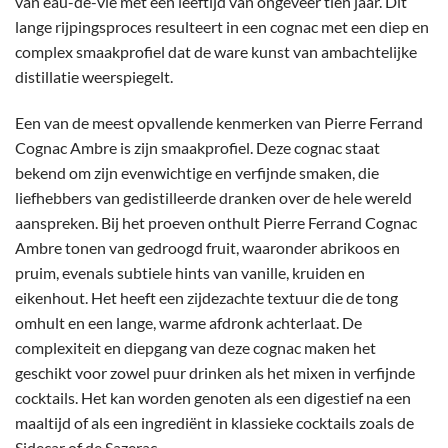
van eau-de-vie met een leeftijd van ongeveer tien jaar. Dit
lange rijpingsproces resulteert in een cognac met een diep en
complex smaakprofiel dat de ware kunst van ambachtelijke
distillatie weerspiegelt.
Een van de meest opvallende kenmerken van Pierre Ferrand
Cognac Ambre is zijn smaakprofiel. Deze cognac staat
bekend om zijn evenwichtige en verfijnde smaken, die
liefhebbers van gedistilleerde dranken over de hele wereld
aanspreken.
Bij het proeven onthult Pierre Ferrand Cognac
Ambre tonen van gedroogd fruit, waaronder abrikoos en
pruim, evenals subtiele hints van vanille, kruiden en
eikenhout. Het heeft een zijdezachte textuur die de tong
omhult en een lange, warme afdronk achterlaat.
De
complexiteit en diepgang van deze cognac maken het
geschikt voor zowel puur drinken als het mixen in verfijnde
cocktails. Het kan worden genoten als een digestief na een
maaltijd of als een ingrediënt in klassieke cocktails zoals de
Sidecar of de Sazerac.