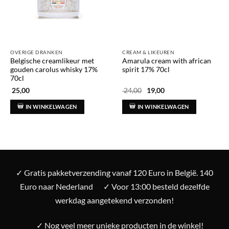
OVERIGE DRANKEN
CREAM & LIKEUREN
Belgische creamlikeur met
Amarula cream with african
gouden carolus whisky 17%
spirit 17% 70cl
70cl
Oorspronkelijke
Huidige
25,00
24,00
19,00
prijs
prijs
was:
is:
IN WINKELWAGEN
IN WINKELWAGEN
€ 24,00.
€ 19,00.
✓ Gratis pakketverzending vanaf 120 Euro in België. 140
Euro naar Nederland
✓ Voor 13:00 besteld dezelfde
werkdag aangetekend verzonden!
✓ Nog veel meer unieke producten in de winkel!