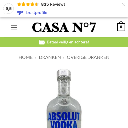
×
835
Reviews
9,5
Ga
0
naar
inhoud
Betaal veilig en achteraf
HOME
/
DRANKEN
/
OVERIGE DRANKEN