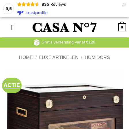
×
835
Reviews
9,5
Ga
0
naar
inhoud
Gratis verzending vanaf €120
HOME
/
LUXE ARTIKELEN
/
HUMIDORS
ACTIE