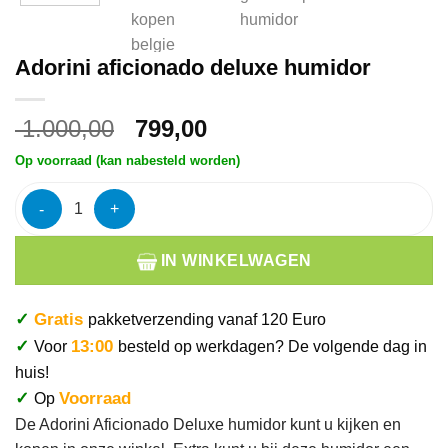
Adorini aficionado deluxe humidor
Oorspronkelijke
Huidige
1.000,00
799,00
prijs
prijs
Op voorraad (kan nabesteld worden)
was:
is:
€ 1.000,00.
€ 799,00.
Adorini aficionado deluxe humidor aantal
IN WINKELWAGEN
✓
Gratis
pakketverzending vanaf 120 Euro
✓
13:00
Voor
besteld op werkdagen? De volgende dag in
huis!
✓
Voorraad
Op
De Adorini Aficionado Deluxe humidor kunt u kijken en