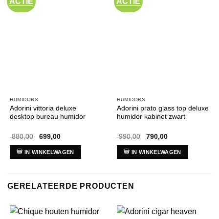
ACTIE
ACTIE
HUMIDORS
HUMIDORS
Adorini vittoria deluxe
Adorini prato glass top deluxe
desktop bureau humidor
humidor kabinet zwart
Oorspronkelijke
Huidige
Oorspronkelijke
Huidige
880,00
699,00
990,00
790,00
prijs
prijs
prijs
prijs
was:
is:
was:
is:
IN WINKELWAGEN
IN WINKELWAGEN
€ 880,00.
€ 699,00.
€ 990,00.
€ 790,00.
GERELATEERDE PRODUCTEN