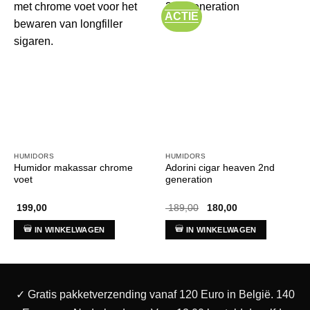
ACTIE
HUMIDORS
HUMIDORS
Humidor makassar chrome
Adorini cigar heaven 2nd
voet
generation
Oorspronkelijke
Huidige
199,00
189,00
180,00
prijs
prijs
was:
is:
IN WINKELWAGEN
IN WINKELWAGEN
€ 189,00.
€ 180,00.
✓ Gratis pakketverzending vanaf 120 Euro in België. 140