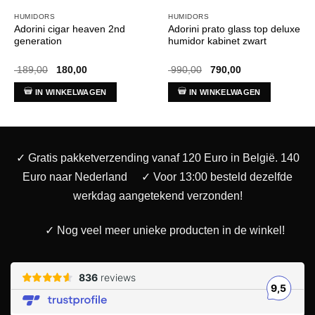
HUMIDORS
HUMIDORS
Adorini cigar heaven 2nd
Adorini prato glass top deluxe
generation
humidor kabinet zwart
Oorspronkelijke
Huidige
Oorspronkelijke
Huidige
189,00
180,00
990,00
790,00
prijs
prijs
prijs
prijs
was:
is:
was:
is:
IN WINKELWAGEN
IN WINKELWAGEN
€ 189,00.
€ 180,00.
€ 990,00.
€ 790,00.
✓ Gratis pakketverzending vanaf 120 Euro in België. 140
Euro naar Nederland
✓ Voor 13:00 besteld dezelfde
werkdag aangetekend verzonden!
✓ Nog veel meer unieke producten in de winkel!