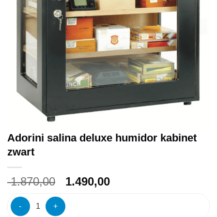
Adorini salina deluxe humidor kabinet
zwart
Oorspronkelijke
Huidige
1.870,00
1.490,00
prijs
prijs
Adorini salina deluxe humidor kabinet zwart aantal
was:
is:
€ 1.870,00.
€ 1.490,00.