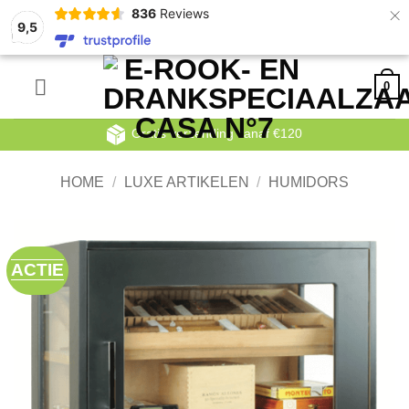
×
836
Reviews
9,5
Ga
0
naar
inhoud
Gratis verzending vanaf €120
HOME
/
LUXE ARTIKELEN
/
HUMIDORS
ACTIE