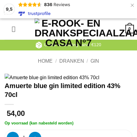
×
836
Reviews
9,5
Ga
0
naar
inhoud
Gratis verzending vanaf €120
HOME
/
DRANKEN
/
GIN
Amuerte blue gin limited edition 43%
70cl
54,00
Op voorraad (kan nabesteld worden)
Amuerte blue gin limited edition 43% 70cl aantal