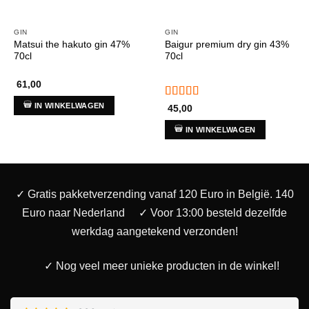
GIN
GIN
Matsui the hakuto gin 47%
Baigur premium dry gin 43%
70cl
70cl
61,00
Gewaardeerd
IN WINKELWAGEN
45,00
5
uit 5
IN WINKELWAGEN
✓ Gratis pakketverzending vanaf 120 Euro in België. 140
Euro naar Nederland
✓ Voor 13:00 besteld dezelfde
werkdag aangetekend verzonden!
✓ Nog veel meer unieke producten in de winkel!