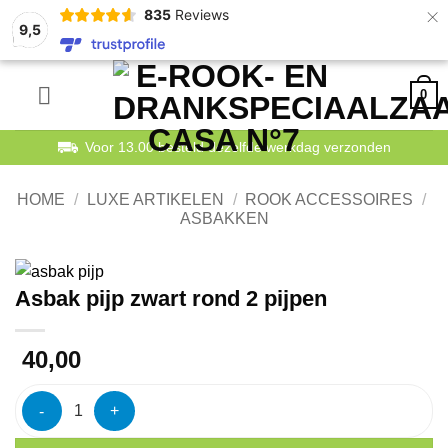
×
835
Reviews
9,5
Ga
0
naar
inhoud
Betaal veilig en achteraf
HOME
/
LUXE ARTIKELEN
/
ROOK ACCESSOIRES
/
ASBAKKEN
Asbak pijp zwart rond 2 pijpen
40,00
Asbak pijp zwart rond 2 pijpen aantal