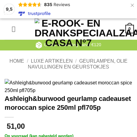
×
835
Reviews
9,5
Ga
0
naar
inhoud
Gratis verzending vanaf €120
HOME
/
LUXE ARTIKELEN
/
GEURLAMPEN, OLIE
NAVULLINGEN EN GEURSTOKJES
Ashleigh&burwood geurlamp cadeauset
moroccan spice 250ml pfl705p
51,00
Op voorraad (kan nabesteld worden)