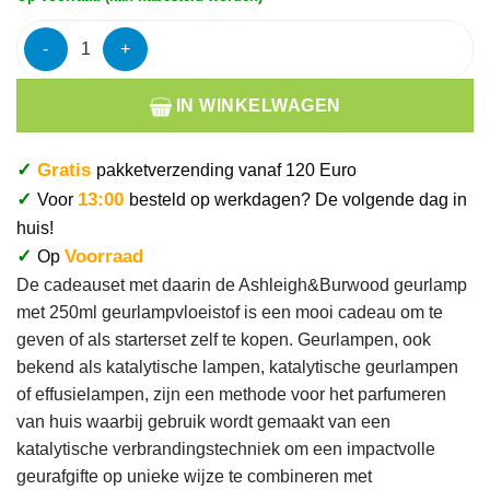
Ashleigh&burwood geurlamp cadeauset moroccan spice 250ml
IN WINKELWAGEN
✓
Gratis
pakketverzending vanaf 120 Euro
✓
13:00
Voor
besteld op werkdagen? De volgende dag in
huis!
✓
Voorraad
Op
De cadeauset met daarin de Ashleigh&Burwood geurlamp
met 250ml geurlampvloeistof is een mooi cadeau om te
geven of als starterset zelf te kopen. Geurlampen, ook
bekend als katalytische lampen, katalytische geurlampen
of effusielampen, zijn een methode voor het parfumeren
van huis waarbij gebruik wordt gemaakt van een
katalytische verbrandingstechniek om een impactvolle
geurafgifte op unieke wijze te combineren met