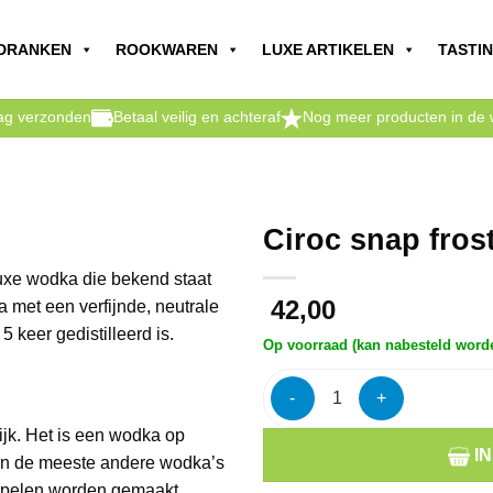
DRANKEN
ROOKWAREN
LUXE ARTIKELEN
TASTI
dag verzonden
Betaal veilig en achteraf
Nog meer producten in de 
Ciroc snap fros
luxe wodka die bekend staat
42,00
a met een verfijnde, neutrale
 keer gedistilleerd is.
Op voorraad (kan nabesteld word
Ciroc snap frost vodka 37,5% 
jk. Het is een wodka op
I
van de meeste andere wodka’s
appelen worden gemaakt.