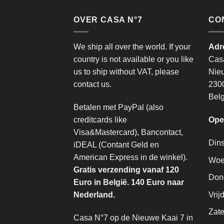
OVER CASA N°7
CO
We ship all over the world. If your
Adr
country is not available or you like
Cas
us to ship without VAT, please
Nie
contact us.
2300
Belg
Betalen met PayPal (also
creditcards like
Ope
Visa&Mastercard), Bancontact,
Din
iDEAL (Contant Geld en
American Express in de winkel).
Woe
Gratis verzending vanaf 120
Don
Euro in België. 140 Euro naar
Vrij
Nederland.
Zate
Casa N°7 op de Nieuwe Kaai 7 in