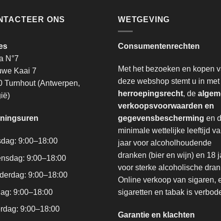
NTACTEER ONS
WETGEVING
es
Consumentenrechten
a N°7
Met het bezoeken en kopen 
uwe Kaai 7
deze webshop stemt u in met
 Turnhout (Antwerpen,
herroepingsrecht
, de
algem
ië)
verkoopsvoorwaarden en
ningsuren
gegevensbescherming
en 
minimale wettelijke leeftijd v
sdag: 9:00–18:00
jaar voor alcoholhoudende
dranken (bier en wijn) en 18 j
nsdag: 9:00–18:00
voor sterke alcoholische dra
derdag: 9:00–18:00
Online verkoop van sigaren, 
dag: 9:00–18:00
sigaretten en tabak is verbod
rdag: 9:00–18:00
Garantie en klachten