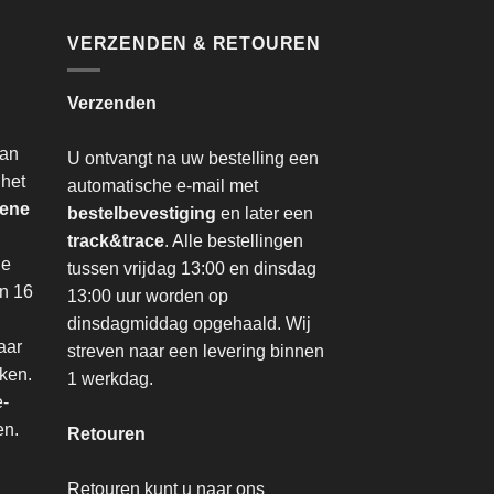
VERZENDEN & RETOUREN
Verzenden
van
U ontvangt na uw bestelling een
 het
automatische e-mail met
ene
bestelbevestiging
en later een
track&trace
. Alle bestellingen
de
tussen vrijdag 13:00 en dinsdag
an 16
13:00 uur worden op
dinsdagmiddag opgehaald. Wij
aar
streven naar een levering binnen
nken.
1 werkdag.
e-
en.
Retouren
Retouren kunt u naar ons