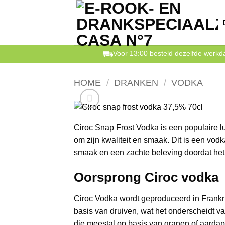
Ga
naar
inhoud
Voor 13:00 besteld dezelfde werk
HOME
/
DRANKEN
/
VODKA
Ciroc Snap Frost Vodka is een populaire 
om zijn kwaliteit en smaak. Dit is een vodk
smaak en een zachte beleving doordat het 5
Oorsprong Ciroc vodka
Ciroc Vodka wordt geproduceerd in Frankri
basis van druiven, wat het onderscheidt 
die meestal op basis van granen of aard