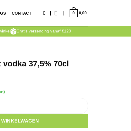
0
NGS
CONTACT
0,00
winkel
Gratis verzending vanaf €120
t vodka 37,5% 70cl
en)
70cl aantal
N WINKELWAGEN