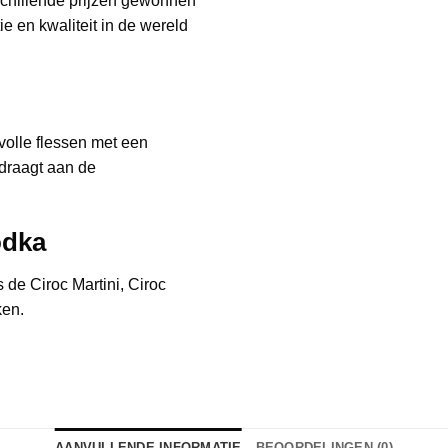
rschillende prijzen gewonnen
e en kwaliteit in de wereld
lvolle flessen met een
draagt aan de
odka
s de Ciroc Martini, Ciroc
ken.
AANVULLENDE INFORMATIE
BEOORDELINGEN (0)