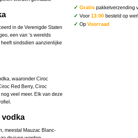
✓
Gratis
pakketverzending 
ka
✓
13:00
Voor
besteld op wer
✓
Voorraad
Op
ceerd in de Verenigde Staten
eo, een van ‘s werelds
 heeft sindsdien aanzienlijke
vodka, waaronder Ciroc
Ciroc Red Berry, Ciroc
 nog veel meer. Elk van deze
ofiel.
 vodka
en, meestal Mauzac Blanc-
Deze druiven worden