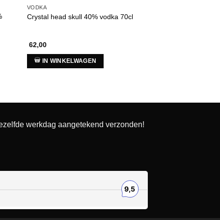
VODKA
VODKA
%
U’luvka uluvka poo
Crystal head skull 40% vodka 70cl
70cl
62,00
Gewaardeerd
IN WINKELWAGEN
47,00
5
uit 5
IN WINKELWAG
dezelfde werkdag aangetekend verzonden!