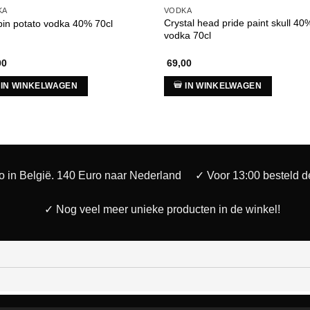
KA
VODKA
Crystal head pride paint skull 40
in potato vodka 40% 70cl
vodka 70cl
00
69,00
IN WINKELWAGEN
IN WINKELWAGEN
o in België. 140 Euro naar Nederland
✓ Voor 13:00 besteld 
✓ Nog veel meer unieke producten in de winkel!