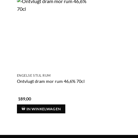
ENGELSE STIJL RUM
ENGELSE STIJL RUM
Enmore diamond gu
Ontvlugt dram mor rum 46,6% 70cl
rum 50,1% 70cl
189,00
174,00
IN WINKELWAGEN
IN WINKELWAG