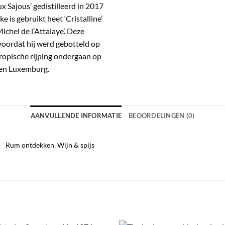
x Sajous’ gedistilleerd in 2017
e is gebruikt heet ‘Cristalline’
ichel de l’Attalaye’. Deze
 voordat hij werd gebotteld op
tropische rijping ondergaan op
ë en Luxemburg.
AANVULLENDE INFORMATIE
BEOORDELINGEN (0)
Rum ontdekken
,
Wijn & spijs