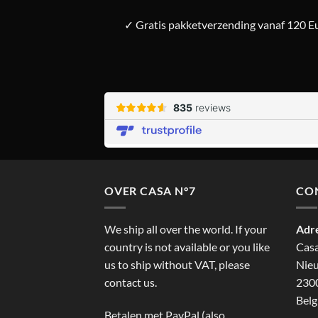
✓ Gratis pakketverzending vanaf 120 Eu
OVER CASA N°7
CO
We ship all over the world. If your
Adr
country is not available or you like
Cas
us to ship without VAT, please
Nieu
contact us.
2300
Belg
Betalen met PayPal (also