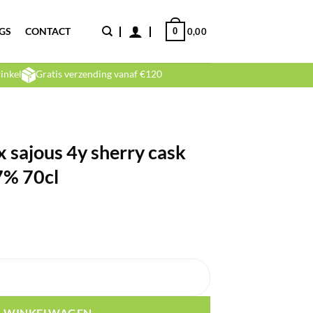
GS
CONTACT
0
0,00
inkel
Gratis verzending vanaf €120
ux sajous 4y sherry cask
7% 70cl
erry cask strength rum 56,7% 70cl aantal
N WINKELWAGEN