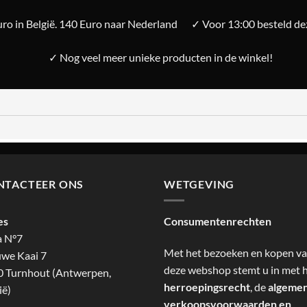
ro in België. 140 Euro naar Nederland
✓ Voor 13:00 besteld d
✓ Nog veel meer unieke producten in de winkel!
NTACTEER ONS
WETGEVING
es
Consumentenrechten
a N°7
Met het bezoeken en kopen v
we Kaai 7
deze webshop stemt u in met 
 Turnhout (Antwerpen,
herroepingsrecht
, de
algeme
ië)
verkoopsvoorwaarden en