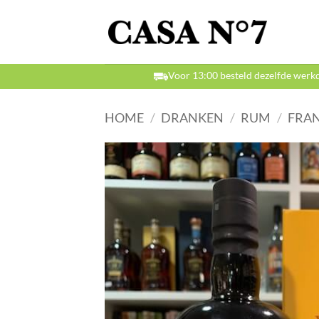
Ga
naar
inhoud
Voor 13:00 besteld dezelfde werk
HOME
/
DRANKEN
/
RUM
/
FRAN