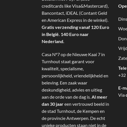
creditcards like Visa&Mastercard),
Ope
Bancontact, iDEAL (Contant Geld
Dins
en American Express in de winkel).
Gratis verzending vanaf 120 Euro
Woe
in België. 140 Euro naar
Don
Nederland.
Vrij
Casa N°7 op de Nieuwe Kaai 7 in
Zate
Turnhout staat garant voor
Tel
kwaliteit, specialisme,
+32 
persoonlijkheid, vriendelijkheid en
beleving. Een zaak waar
E-ma
deskundigheid, advies en uitleg
Via
aan de orde van de dag is.
Al meer
dan 30 jaar
een vertrouwd beeld in
de stad Turnhout, de Kempen en
de provincie Antwerpen. De echt
unieke producten staan niet in de