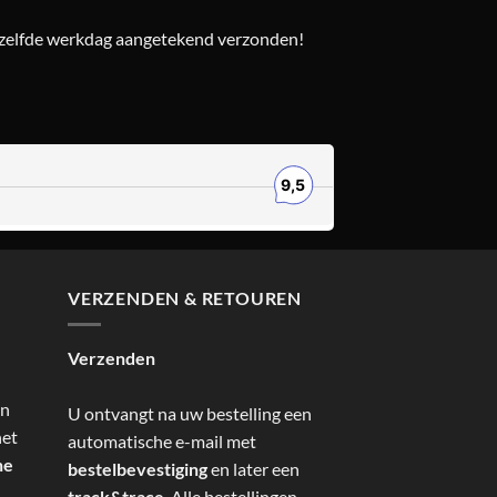
ezelfde werkdag aangetekend verzonden!
VERZENDEN & RETOUREN
Verzenden
an
U ontvangt na uw bestelling een
het
automatische e-mail met
ne
bestelbevestiging
en later een
track&trace
. Alle bestellingen