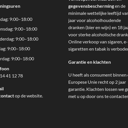
ningsuren
gegevensbescherming
en de
minimale wettelijke leeftijd va
dag: 9:00–18:00
jaar voor alcoholhoudende
dranken (bier en wijn) en 18 ja
nsdag: 9:00–18:00
voor sterke alcoholische drank
derdag: 9:00–18:00
Online verkoop van sigaren, e-
dag: 9:00–18:00
sigaretten en tabak is verbode
rdag: 9:00–18:00
Garantie en klachten
efoon
U heeft als consument binnen
14 41 12 78
Europese Unie recht op 2 jaar
il
garantie. Klachten lossen we g
contact
op de website.
met u op door ons te contacte