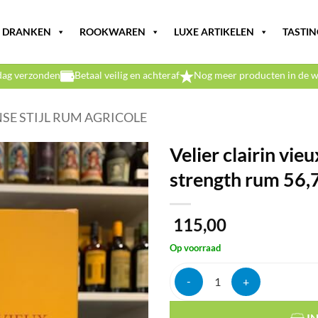
DRANKEN
ROOKWAREN
LUXE ARTIKELEN
TASTIN
dag verzonden
Betaal veilig en achteraf
Nog meer producten in de w
SE STIJL RUM AGRICOLE
Velier clairin vie
strength rum 56,
115,00
Op voorraad
Velier clairin vieux sajous 4y sh
I