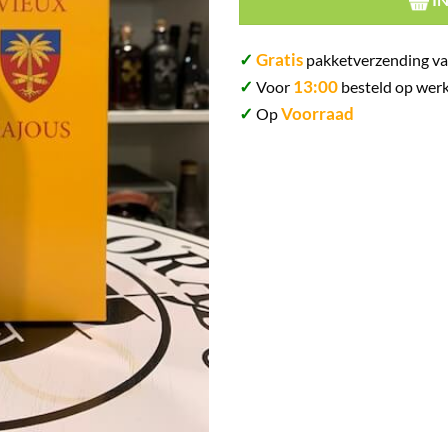
✓
Gratis
pakketverzending va
✓
13:00
Voor
besteld op werk
✓
Voorraad
Op