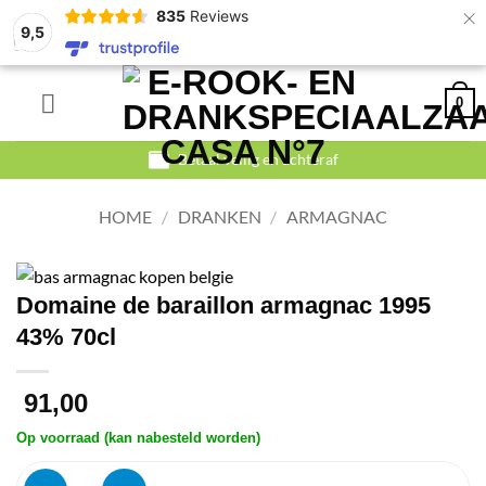
×
835
Reviews
9,5
Ga
0
naar
inhoud
Betaal veilig en achteraf
HOME
/
DRANKEN
/
ARMAGNAC
Domaine de baraillon armagnac 1995
43% 70cl
91,00
Op voorraad (kan nabesteld worden)
Domaine de baraillon armagnac 1995 43% 70cl aantal