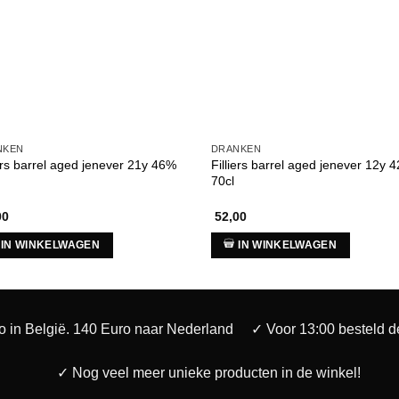
NKEN
DRANKEN
iers barrel aged jenever 21y 46%
Filliers barrel aged jenever 12y 
70cl
00
52,00
IN WINKELWAGEN
IN WINKELWAGEN
o in België. 140 Euro naar Nederland
✓ Voor 13:00 besteld 
✓ Nog veel meer unieke producten in de winkel!