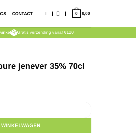
0
NGS
CONTACT
0,00
winkel
Gratis verzending vanaf €120
pure jenever 35% 70cl
5% 70cl aantal
N WINKELWAGEN