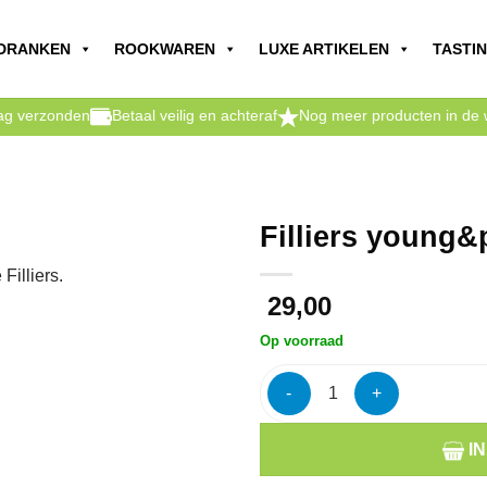
DRANKEN
ROOKWAREN
LUXE ARTIKELEN
TASTI
dag verzonden
Betaal veilig en achteraf
Nog meer producten in de 
Filliers young&
illiers.
29,00
Op voorraad
Filliers young&pure jenever 3
I