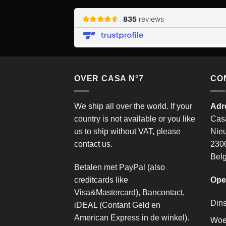
OVER CASA N°7
CO
We ship all over the world. If your
Adr
country is not available or you like
Cas
us to ship without VAT, please
Nie
contact us.
2300
Belg
Betalen met PayPal (also
creditcards like
Ope
Visa&Mastercard), Bancontact,
Din
iDEAL (Contant Geld en
American Express in de winkel).
Woe