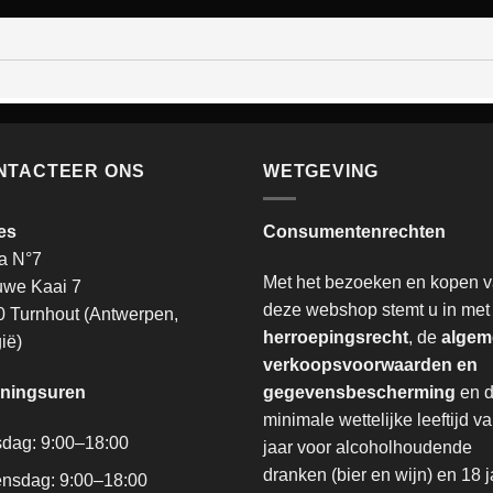
NTACTEER ONS
WETGEVING
es
Consumentenrechten
a N°7
Met het bezoeken en kopen 
uwe Kaai 7
deze webshop stemt u in met
 Turnhout (Antwerpen,
herroepingsrecht
, de
algem
ië)
verkoopsvoorwaarden en
ningsuren
gegevensbescherming
en 
minimale wettelijke leeftijd v
sdag: 9:00–18:00
jaar voor alcoholhoudende
dranken (bier en wijn) en 18 j
nsdag: 9:00–18:00