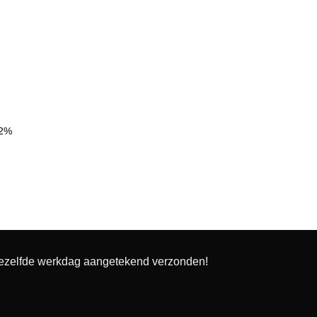
42%
dezelfde werkdag aangetekend verzonden!