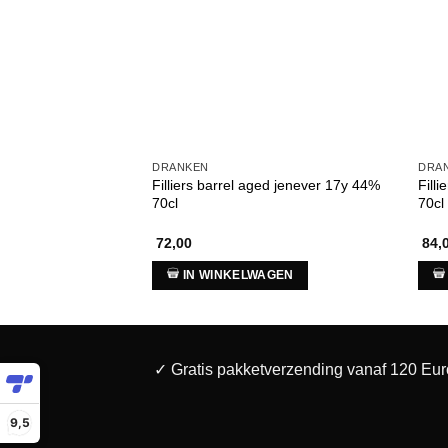
DRANKEN
DRA
Filliers barrel aged jenever 17y 44%
Fill
70cl
70cl
72,00
84,
IN WINKELWAGEN
✓ Gratis pakketverzending vanaf 120 Eur
9,5