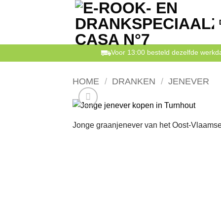
Ga
naar
inhoud
Voor 13:00 besteld dezelfde werk
HOME
/
DRANKEN
/
JENEVER
Jonge graanjenever van het Oost-Vlaamse F