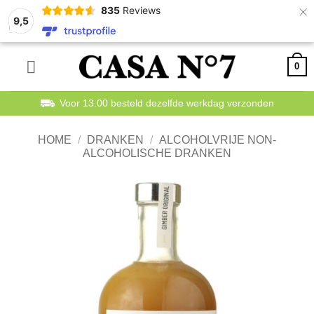
×
835
Reviews
9,5
Ga
0
naar
inhoud
Voor 13.00 besteld dezelfde werkdag verzonden
HOME
/
DRANKEN
/
ALCOHOLVRIJE NON-
ALCOHOLISCHE DRANKEN