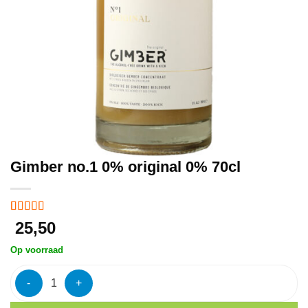
Gimber no.1 0% original 0% 70cl
Gewaardeerd
1
25,50
5
op 5
gebaseerd
Op voorraad
op
klant
waardering
Gimber no.1 0% original 0% 70cl aantal