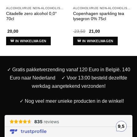
ALCOHOLVRIJE NON-ALCOHOLISCHE DRANKEN
ALCOHOLVRIJE NON-ALCOHOLISCHE DRANKEN
Citadelle zero alcohol 0,0°
Copenhagen sparkling tea
70cl
lysegron 0% 75cl
Oorspronkelijke
Huidige
20,00
23,50
21,00
prijs
prijs
was:
is:
IN WINKELWAGEN
IN WINKELWAGEN
€ 23,50.
€ 21,00.
✓ Gratis pakketverzending vanaf 120 Euro in België. 140
Euro naar Nederland
✓ Voor 13:00 besteld dezelfde
werkdag aangetekend verzonden!
✓ Nog veel meer unieke producten in de winkel!