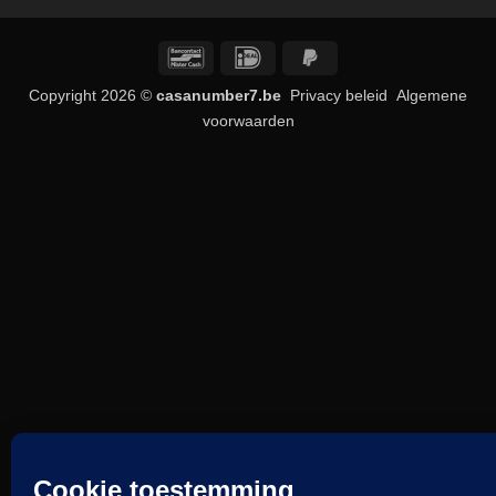
Bancontact
IDeal
PayPal
2
Copyright 2026 ©
casanumber7.be
Privacy beleid
Algemene
voorwaarden