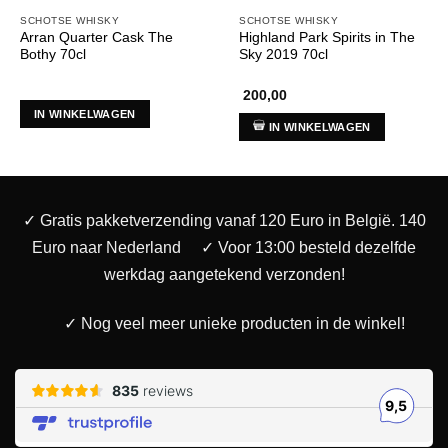
SCHOTSE WHISKY
SCHOTSE WHISKY
Arran Quarter Cask The
Highland Park Spirits in The
Bothy 70cl
Sky 2019 70cl
200,00
IN WINKELWAGEN
IN WINKELWAGEN
✓ Gratis pakketverzending vanaf 120 Euro in België. 140
Euro naar Nederland
✓ Voor 13:00 besteld dezelfde
werkdag aangetekend verzonden!
✓ Nog veel meer unieke producten in de winkel!