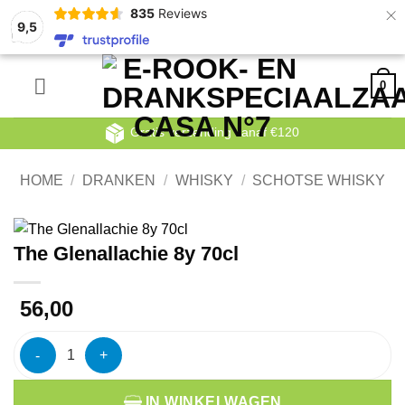
×
835
Reviews
9,5
Ga
0
naar
inhoud
Gratis verzending vanaf €120
HOME
/
DRANKEN
/
WHISKY
/
SCHOTSE WHISKY
The Glenallachie 8y 70cl
56,00
The Glenallachie 8y 70cl aantal
IN WINKELWAGEN