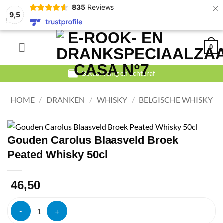
×
835
Reviews
9,5
Ga
0
naar
inhoud
Betaal veilig en achteraf
HOME
/
DRANKEN
/
WHISKY
/
BELGISCHE WHISKY
Gouden Carolus Blaasveld Broek
Peated Whisky 50cl
46,50
Gouden Carolus Blaasveld Broek Peated Whisky 50cl aantal