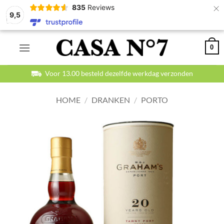
×
835
Reviews
9,5
Ga
0
naar
inhoud
Betaal veilig en achteraf
HOME
/
DRANKEN
/
PORTO