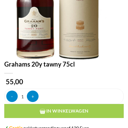
Grahams 20y tawny 75cl
55,00
Grahams 20y tawny 75cl aantal
IN WINKELWAGEN
✓
Gratis
pakketverzending vanaf 120 Euro