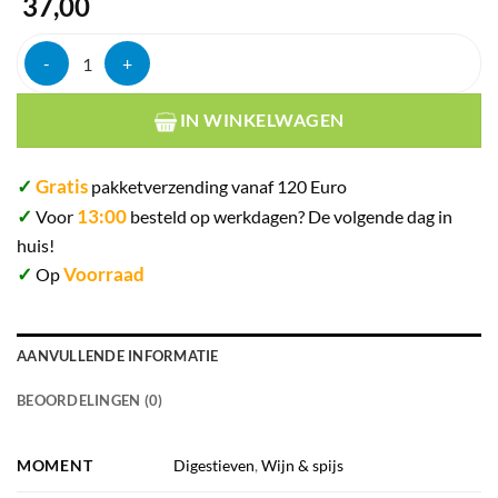
37,00
Gran duque d'alba brandy de jerez solera 40% 70cl aantal
IN WINKELWAGEN
✓
Gratis
pakketverzending vanaf 120 Euro
✓
13:00
Voor
besteld op werkdagen? De volgende dag in
huis!
✓
Voorraad
Op
AANVULLENDE INFORMATIE
BEOORDELINGEN (0)
MOMENT
Digestieven
,
Wijn & spijs