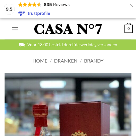
×
835
Reviews
9,5
Ga
0
naar
inhoud
Voor 13.00 besteld dezelfde werkdag verzonden
HOME
/
DRANKEN
/
BRANDY