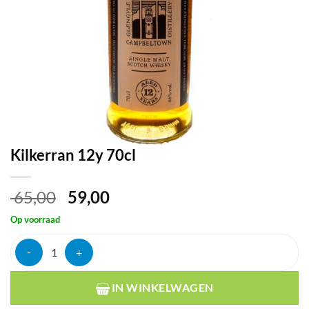
Kilkerran 12y 70cl
Oorspronkelijke
Huidige
65,00
59,00
prijs
prijs
Op voorraad
was:
is:
€ 65,00.
€ 59,00.
Kilkerran 12y 70cl aantal
IN WINKELWAGEN