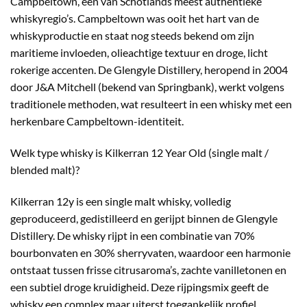
Campbeltown, een van Schotlands meest authentieke
whiskyregio’s. Campbeltown was ooit het hart van de
whiskyproductie en staat nog steeds bekend om zijn
maritieme invloeden, olieachtige textuur en droge, licht
rokerige accenten. De Glengyle Distillery, heropend in 2004
door J&A Mitchell (bekend van Springbank), werkt volgens
traditionele methoden, wat resulteert in een whisky met een
herkenbare Campbeltown-identiteit.
Welk type whisky is Kilkerran 12 Year Old (single malt /
blended malt)?
Kilkerran 12y is een single malt whisky, volledig
geproduceerd, gedistilleerd en gerijpt binnen de Glengyle
Distillery. De whisky rijpt in een combinatie van 70%
bourbonvaten en 30% sherryvaten, waardoor een harmonie
ontstaat tussen frisse citrusaroma’s, zachte vanilletonen en
een subtiel droge kruidigheid. Deze rijpingsmix geeft de
whisky een complex maar uiterst toegankelijk profiel.