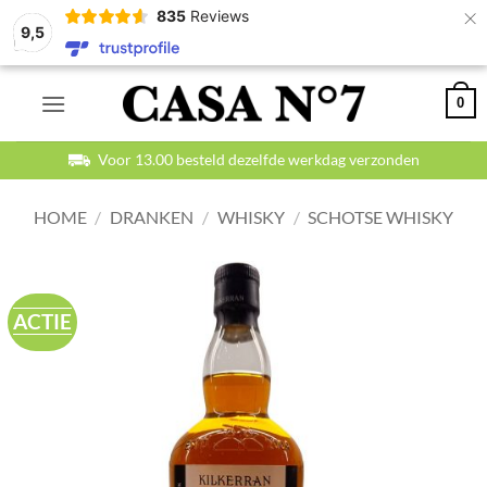
×
835
Reviews
9,5
Ga
0
naar
inhoud
Voor 13.00 besteld dezelfde werkdag verzonden
HOME
/
DRANKEN
/
WHISKY
/
SCHOTSE WHISKY
ACTIE