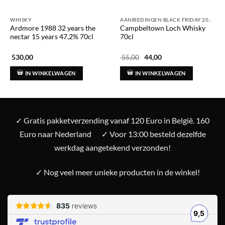
WHISKY
AANBIEDINGEN BLACK FRIDAY 2025
Ardmore 1988 32 years the
Campbeltown Loch Whisky
nectar 15 years 47,2% 70cl
70cl
Oorspronkelijke
Huidige
530,00
55,00
44,00
prijs
prijs
was:
is:
IN WINKELWAGEN
IN WINKELWAGEN
€ 55,00.
€ 44,00.
✓ Gratis pakketverzending vanaf 120 Euro in België. 160
Euro naar Nederland
✓ Voor 13:00 besteld dezelfde
werkdag aangetekend verzonden!
✓ Nog veel meer unieke producten in de winkel!