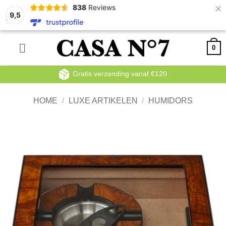
×
838
Reviews
9,5
Ga
0
naar
inhoud
Gratis verzending vanaf €120
HOME
/
LUXE ARTIKELEN
/
HUMIDORS