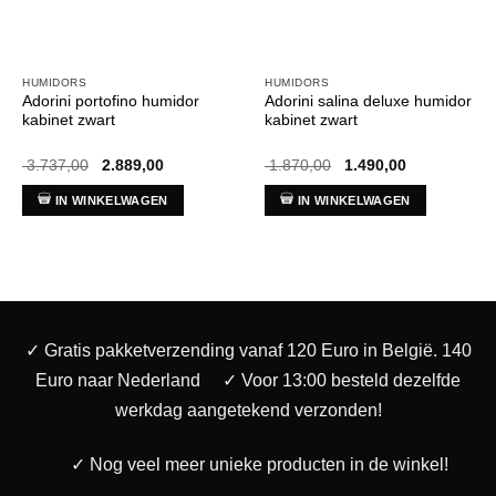
HUMIDORS
HUMIDORS
Adorini portofino humidor
Adorini salina deluxe humidor
kabinet zwart
kabinet zwart
Oorspronkelijke
Huidige
Oorspronkelijke
Huidige
3.737,00
2.889,00
1.870,00
1.490,00
prijs
prijs
prijs
prijs
was:
is:
was:
is:
IN WINKELWAGEN
IN WINKELWAGEN
€ 3.737,00.
€ 2.889,00.
€ 1.870,00.
€ 1.490,00.
✓ Gratis pakketverzending vanaf 120 Euro in België. 140
Euro naar Nederland
✓ Voor 13:00 besteld dezelfde
werkdag aangetekend verzonden!
✓ Nog veel meer unieke producten in de winkel!