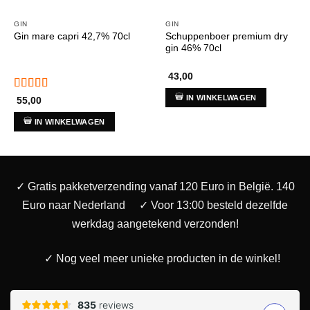
GIN
GIN
Schuppenboer premium dry
Gin mare capri 42,7% 70cl
gin 46% 70cl
43,00
Gewaardeerd
IN WINKELWAGEN
55,00
5
uit 5
IN WINKELWAGEN
✓ Gratis pakketverzending vanaf 120 Euro in België. 140
Euro naar Nederland
✓ Voor 13:00 besteld dezelfde
werkdag aangetekend verzonden!
✓ Nog veel meer unieke producten in de winkel!