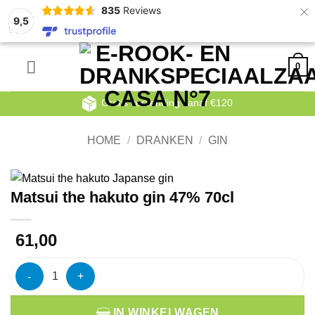
×
835
Reviews
9,5
Ga
0
naar
inhoud
Gratis verzending vanaf €120
HOME
/
DRANKEN
/
GIN
Matsui the hakuto gin 47% 70cl
61,00
Matsui the hakuto gin 47% 70cl aantal
IN WINKELWAGEN