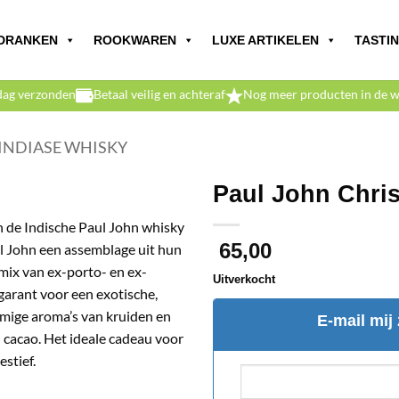
DRANKEN
ROOKWAREN
LUXE ARTIKELEN
TASTI
dag verzonden
Betaal veilig en achteraf
Nog meer producten in de w
INDIASE WHISKY
Paul John Chris
 de Indische Paul John whisky
65,00
ul John een assemblage uit hun
mix van ex-porto- en ex-
Uitverkocht
garant voor een exotische,
omige aroma’s van kruiden en
E-mail mij 
 cacao. Het ideale cadeau voor
estief.