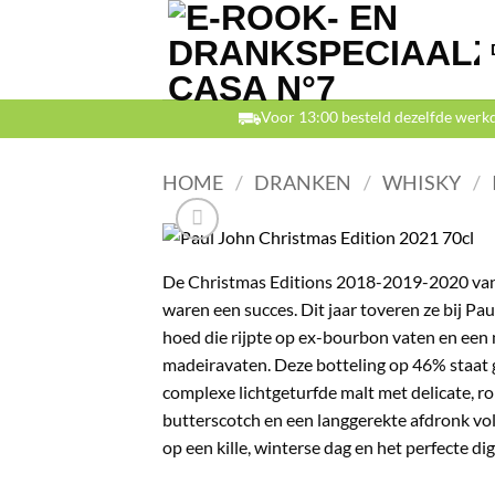
Ga
naar
inhoud
Voor 13:00 besteld dezelfde werk
HOME
/
DRANKEN
/
WHISKY
/
De Christmas Editions 2018-2019-2020 van
waren een succes. Dit jaar toveren ze bij Pa
hoed die rijpte op ex-bourbon vaten en een 
madeiravaten. Deze botteling op 46% staat 
complexe lichtgeturfde malt met delicate, r
butterscotch en een langgerekte afdronk vol
op een kille, winterse dag en het perfecte dig