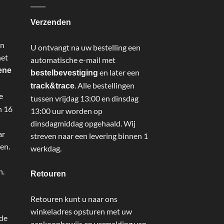
Verzenden
an
U ontvangt na uw bestelling een
het
automatische e-mail met
ene
en later een
bestelbevestiging
. Alle bestellingen
track&trace
e
tussen vrijdag 13:00 en dinsdag
n 16
13:00 uur worden op
dinsdagmiddag opgehaald. Wij
ar
streven naar een levering binnen 1
en.
werkdag.
n.
Retouren
Retouren kunt u naar ons
winkeladres opsturen met uw
 de
aankoopbewijs en vermelding van