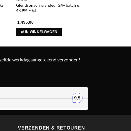
ks
Glendronach grandeur 24y batch 6
Benriach Cask Editi
48,9% 70cl
Oorspronkel
Hui
345,00
1.495,00
324,00
prijs
prij
was:
is:
IN WINKELWAGEN
IN WINKELWAG
€ 345,00.
€ 32
ezelfde werkdag aangetekend verzonden!
VERZENDEN & RETOUREN