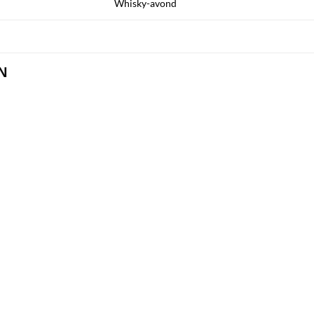
Whisky-avond
N