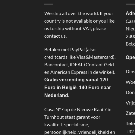
We ship all over the world. If your
Adr
country is not available or you like
Cas
us to ship without VAT, please
Nieu
contact us.
2300
Belg
Betalen met PayPal (also
creditcards like Visa&Mastercard),
Ope
Bancontact, iDEAL (Contant Geld
Dins
en American Express in de winkel).
Gratis verzending vanaf 120
Woe
Euro in België. 140 Euro naar
Don
Nederland.
Vrij
Casa N°7 op de Nieuwe Kaai 7 in
Zate
Turnhout staat garant voor
Tel
kwaliteit, specialisme,
+32 
persoonlijkheid, vriendelijkheid en