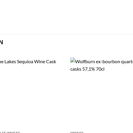
N
LSE WHISKY
WHISKY