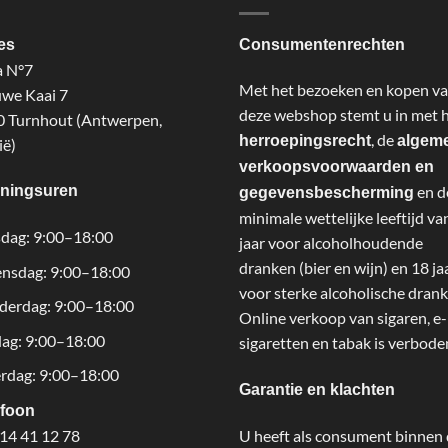
es
Consumentenrechten
a N°7
Met het bezoeken en kopen v
we Kaai 7
deze webshop stemt u in met 
 Turnhout (Antwerpen,
, de
herroepingsrecht
algem
ië)
verkoopsvoorwaarden en
ningsuren
en d
gegevensbescherming
minimale wettelijke leeftijd va
dag: 9:00–18:00
jaar voor alcoholhoudende
dranken (bier en wijn) en 18 ja
nsdag: 9:00–18:00
voor sterke alcoholische drank
derdag: 9:00–18:00
Online verkoop van sigaren, e-
dag: 9:00–18:00
sigaretten en tabak is verbode
rdag: 9:00–18:00
Garantie en klachten
efoon
U heeft als consument binnen
14 41 12 78