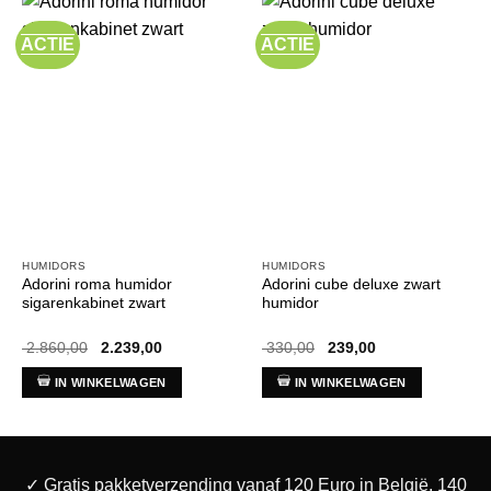
ACTIE
ACTIE
HUMIDORS
HUMIDORS
Adorini roma humidor
Adorini cube deluxe zwart
sigarenkabinet zwart
humidor
Oorspronkelijke
Huidige
Oorspronkelijke
Huidige
2.860,00
2.239,00
330,00
239,00
prijs
prijs
prijs
prijs
was:
is:
was:
is:
IN WINKELWAGEN
IN WINKELWAGEN
€ 2.860,00.
€ 2.239,00.
€ 330,00.
€ 239,00.
✓ Gratis pakketverzending vanaf 120 Euro in België. 140