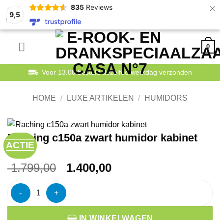
×
835
Reviews
9,5
Ga
0
naar
inhoud
Voor 13.00 besteld dezelfde werkdag verzonden
HOME
/
LUXE ARTIKELEN
/
HUMIDORS
Raching c150a zwart humidor kabinet
ACTIE
Oorspronkelijke
Huidige
1.799,00
1.400,00
prijs
prijs
Raching c150a zwart humidor kabinet aantal
was:
is:
€ 1.799,00.
€ 1.400,00.
IN WINKELWAGEN