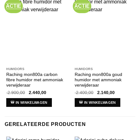
ACTIE
ACTIE
HUMIDORS
HUMIDORS
Raching mon800a carbon
Raching mon800a goud
fibre humidor met ammoniak
humidor met ammoniak
verwijderaar
verwijderaar
Oorspronkelijke
Huidige
Oorspronkelijke
Huidige
2.900,00
2.440,00
2.400,00
2.140,00
prijs
prijs
prijs
prijs
was:
is:
was:
is:
IN WINKELWAGEN
IN WINKELWAGEN
€ 2.900,00.
€ 2.440,00.
€ 2.400,00.
€ 2.140,00.
GERELATEERDE PRODUCTEN