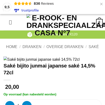
×
836
Reviews
9,5
Ga
0
naar
inhoud
Gratis verzending vanaf €120
HOME
/
DRANKEN
/
OVERIGE DRANKEN
/
SAKÉ
Saké bijito junmai japanse saké 14,5%
72cl
20,00
Op voorraad (kan nabesteld worden)
Saké bijito junmai japanse saké 14,5% 72cl aantal