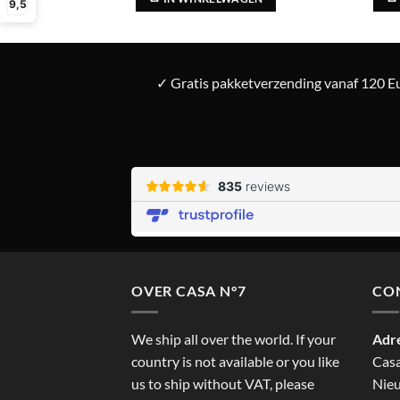
9,5
✓ Gratis pakketverzending vanaf 120 Eu
OVER CASA N°7
CO
We ship all over the world. If your
Adr
country is not available or you like
Cas
us to ship without VAT, please
Nieu