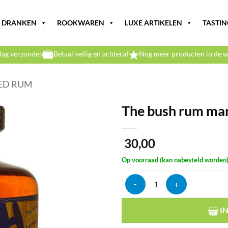
DRANKEN
ROOKWAREN
LUXE ARTIKELEN
TASTIN
dag verzonden
Betaal veilig en achteraf
Nog meer producten in de w
ED RUM
The bush rum ma
30,00
Op voorraad (kan nabesteld worden
The bush rum mango 37,5% 70cl 
I