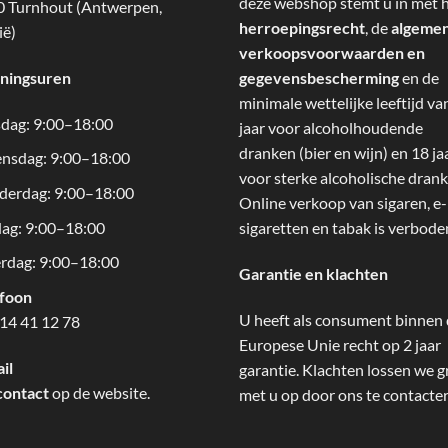
deze webshop stemt u in met 
 Turnhout (Antwerpen,
herroepingsrecht
, de
algeme
ië)
verkoopsvoorwaarden en
ningsuren
gegevensbescherming
en de
minimale wettelijke leeftijd va
dag: 9:00–18:00
jaar voor alcoholhoudende
dranken (bier en wijn) en 18 ja
nsdag: 9:00–18:00
voor sterke alcoholische drank
derdag: 9:00–18:00
Online verkoop van sigaren, e-
dag: 9:00–18:00
sigaretten en tabak is verbode
rdag: 9:00–18:00
Garantie en klachten
efoon
U heeft als consument binnen
14 41 12 78
Europese Unie recht op 2 jaar
il
garantie. Klachten lossen we g
contact
op de website.
met u op door ons te contacte