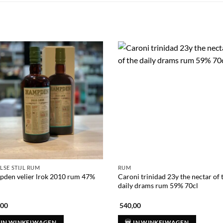
LSE STIJL RUM
RUM
den velier lrok 2010 rum 47%
Caroni trinidad 23y the nectar of 
daily drams rum 59% 70cl
,00
540,00
IN WINKELWAGEN
IN WINKELWAGEN