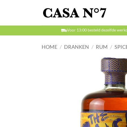
Ga
naar
inhoud
Voor 13:00 besteld dezelfde werk
HOME
/
DRANKEN
/
RUM
/
SPIC