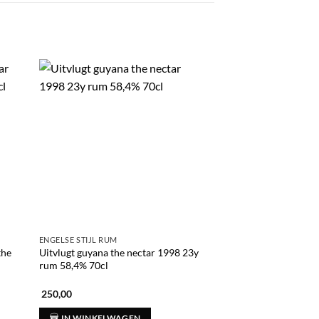
ENGELSE STIJL RUM
RUM
the
Uitvlugt guyana the nectar 1998 23y
Rum malecon 1982 
rum 58,4% 70cl
250,00
166,00
IN WINKELWAGEN
IN WINKELWAG