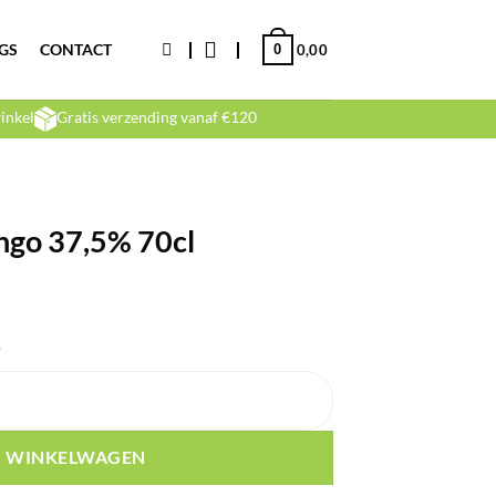
GS
CONTACT
0
0,00
inkel
Gratis verzending vanaf €120
ngo 37,5% 70cl
)
aantal
N WINKELWAGEN