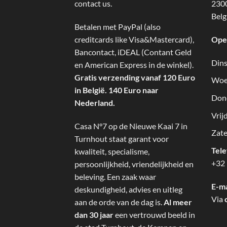
contact us.
2300
Belg
Betalen met PayPal (also
creditcards like Visa&Mastercard),
Ope
Bancontact, iDEAL (Contant Geld
Dins
en American Express in de winkel).
Gratis verzending vanaf 120 Euro
Woe
in België. 140 Euro naar
Don
Nederland.
Vrij
Casa N°7 op de Nieuwe Kaai 7 in
Zate
Turnhout staat garant voor
Tel
kwaliteit, specialisme,
+32 
persoonlijkheid, vriendelijkheid en
beleving. Een zaak waar
E-ma
deskundigheid, advies en uitleg
Via
aan de orde van de dag is.
Al meer
dan 30 jaar
een vertrouwd beeld in