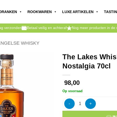
DRANKEN
ROOKWAREN
LUXE ARTIKELEN
TASTI
dag verzonden
Betaal veilig en achteraf
Nog meer producten in de 
ENGELSE WHISKY
The Lakes Whis
Nostalgia 70cl
98,00
Op voorraad
The Lakes Whiskymaker's Edit