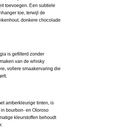
it toevoegen. Een subtiele
hanger toe, terwijl de
 eikenhout, donkere chocolade
a is gefilterd zonder
 smaken van de whisky
kere, vollere smaakervaring die
elt.
et amberkleurige tinten, is
 in bourbon- en Oloroso
matige kleurstoffen behoudt
r.