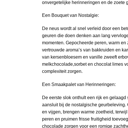
onvergetelijke herinneringen en de zoete 
Een Bouquet van Nostalgie:
De neus wordt al snel verleid door een b
geuren die doen denken aan lang vervlog
momenten. Gepocheerde peren, warm en z
vertrouwde aroma’s van bakkruiden en ka
van kersenbloesem en vanille zweeft erbove
melkchocolade,sorbet en chocolat limes vo
complexiteit zorgen.
Een Smaakpalet van Herinneringen:
De eerste slok onthult een rijk en gelaagd 
aansluit bij de nostalgische geurbeleving.
en vijgen, brengen warme zoetheid, terwi
peren en pruimen frisse fruitigheid toevoeg
chocolade zorgen voor een romige zachthei