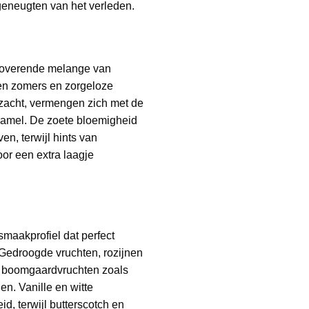
geneugten van het verleden.
etoverende melange van
en zomers en zorgeloze
acht, vermengen zich met de
ramel. De zoete bloemigheid
n, terwijl hints van
or een extra laagje
smaakprofiel dat perfect
 Gedroogde vruchten, rozijnen
jl boomgaardvruchten zoals
en. Vanille en witte
d, terwijl butterscotch en