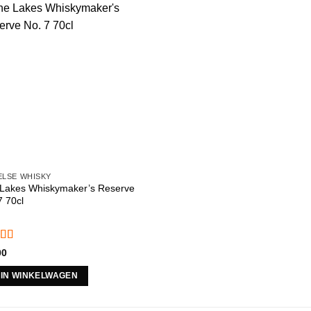
LSE WHISKY
Lakes Whiskymaker’s Reserve
7 70cl
aardeerd
00
 5
IN WINKELWAGEN