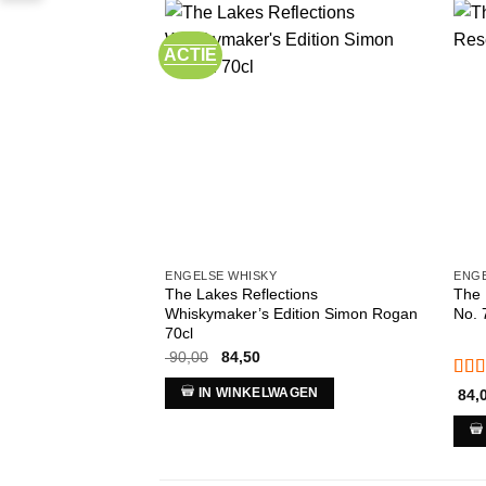
ACTIE
ENGELSE WHISKY
ENGE
The Lakes Reflections
The 
Whiskymaker’s Edition Simon Rogan
No. 
70cl
Oorspronkelijke
Huidige
90,00
84,50
prijs
prijs
was:
is:
Gew
IN WINKELWAGEN
84,
€ 90,00.
€ 84,50.
5
uit