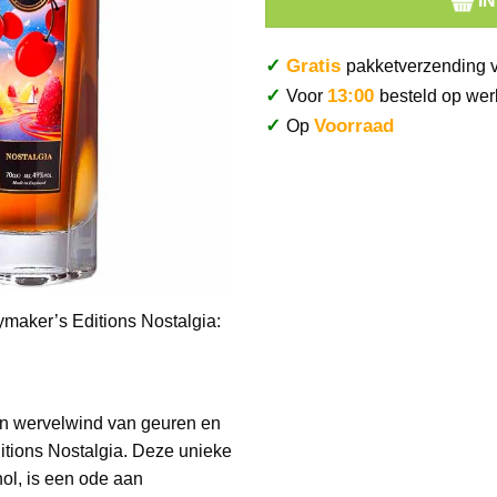
I
✓
Gratis
pakketverzending 
✓
13:00
Voor
besteld op wer
✓
Voorraad
Op
ymaker’s Editions Nostalgia:
een wervelwind van geuren en
tions Nostalgia. Deze unieke
ol, is een ode aan