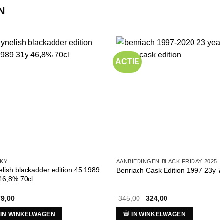
N
ACTIE
SKY
AANBIEDINGEN BLACK FRIDAY 2025
elish blackadder edition 45 1989
Benriach Cask Edition 1997 23y 
46,8% 70cl
Oorspronkelijke
Huidige
79,00
345,00
324,00
prijs
prijs
was:
is:
IN WINKELWAGEN
IN WINKELWAGEN
€ 345,00.
€ 324,00.