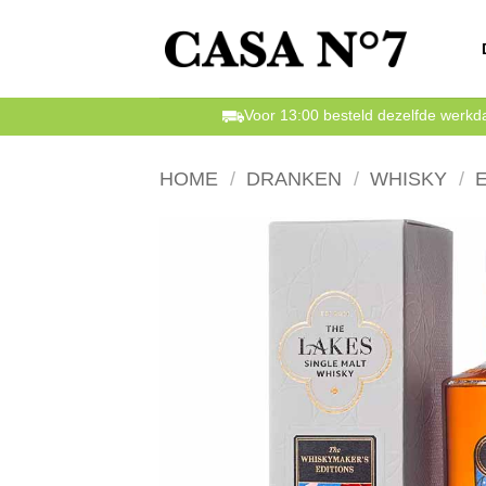
Ga
naar
inhoud
Voor 13:00 besteld dezelfde werk
HOME
/
DRANKEN
/
WHISKY
/