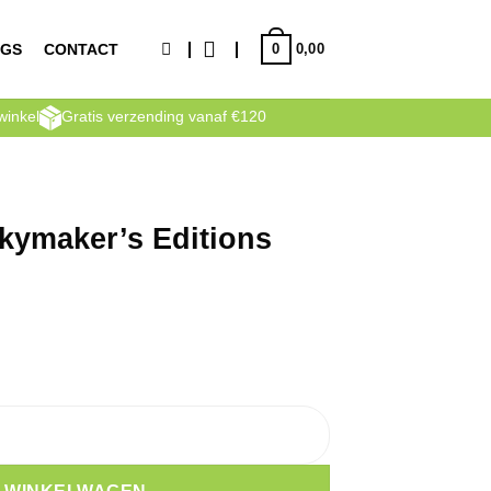
0
NGS
CONTACT
0,00
winkel
Gratis verzending vanaf €120
kymaker’s Editions
ions Nostalgia 70cl aantal