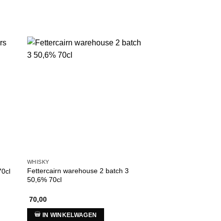
WHISKY
IERSE WHISKEY
Fettercairn warehouse 2 batch 3
70cl
Waterford Sfo Lakefi
50,6% 70cl
70,00
75,00
IN WINKELWAGEN
IN WINKELWAG