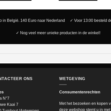
o in België. 140 Euro naar Nederland
✓ Voor 13:00 besteld 
✓ Nog veel meer unieke producten in de winkel!
NTACTEER ONS
WETGEVING
es
Consumentenrechten
a N°7
Met het bezoeken en kopen 
uwe Kaai 7
deze webshop stemt u in met
 Turnhout (Antwerpen,