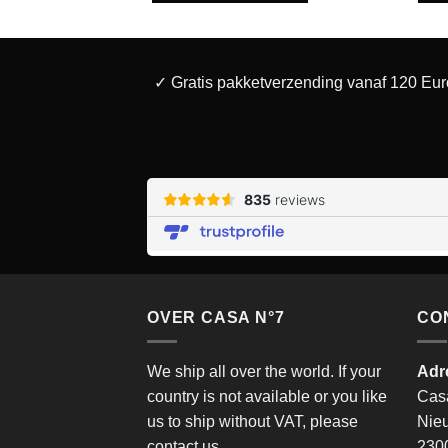
✓ Gratis pakketverzending vanaf 120 Eur
OVER CASA N°7
CO
We ship all over the world. If your
Adr
country is not available or you like
Cas
us to ship without VAT, please
Nie
contact us.
2300