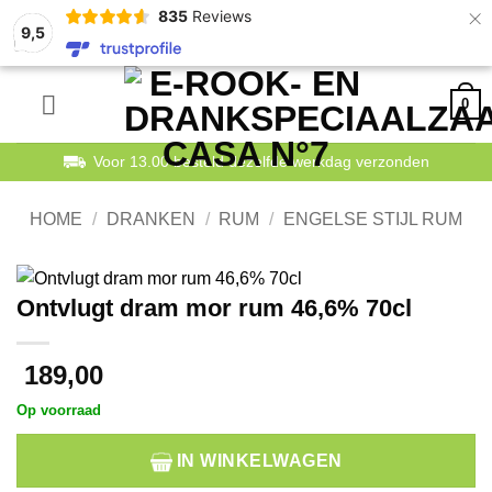
×
835
Reviews
9,5
Ga
0
naar
inhoud
Voor 13.00 besteld dezelfde werkdag verzonden
HOME
/
DRANKEN
/
RUM
/
ENGELSE STIJL RUM
Ontvlugt dram mor rum 46,6% 70cl
189,00
Op voorraad
IN WINKELWAGEN