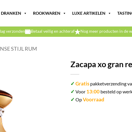
DRANKEN
ROOKWAREN
LUXE ARTIKELEN
TASTIN
dag verzonden
Betaal veilig en achteraf
Nog meer producten in de w
NSE STIJL RUM
Zacapa xo gran r
✓
Gratis
pakketverzending va
✓
13:00
Voor
besteld op werk
✓
Voorraad
Op