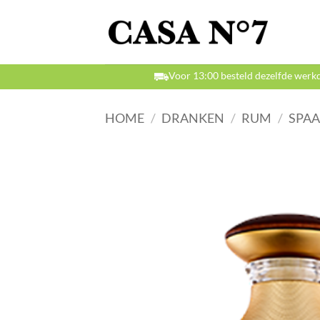
Ga
naar
inhoud
Voor 13:00 besteld dezelfde werk
HOME
/
DRANKEN
/
RUM
/
SPAA