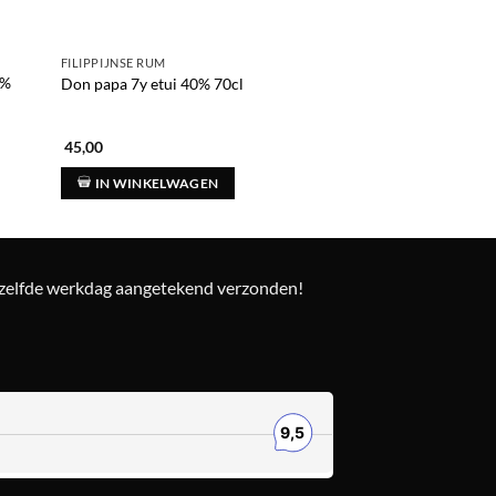
FILIPPIJNSE RUM
RUM
7%
Don papa 7y etui 40% 70cl
Rum malecon 1982 
45,00
166,00
IN WINKELWAGEN
IN WINKELWAG
ezelfde werkdag aangetekend verzonden!