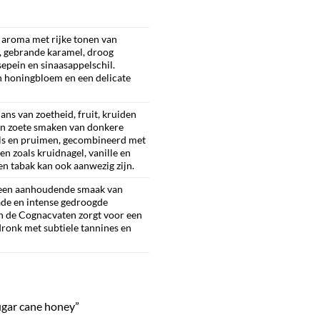
 aroma met rijke tonen van
, gebrande karamel, droog
epein en sinaasappelschil.
an honingbloem en een delicate
ns van zoetheid, fruit, kruiden
 en zoete smaken van donkere
els en pruimen, gecombineerd met
n zoals kruidnagel, vanille en
 en tabak kan ook aanwezig zijn.
t een aanhoudende smaak van
ade en intense gedroogde
n de Cognacvaten zorgt voor een
dronk met subtiele tannines en
sugar cane honey”