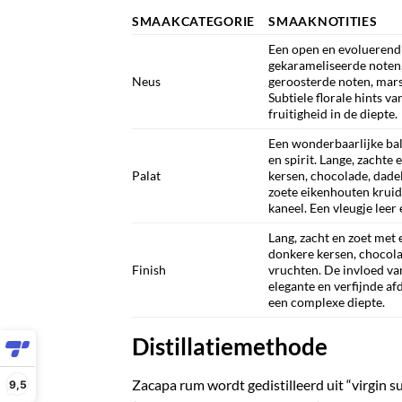
SMAAKCATEGORIE
SMAAKNOTITIES
Een open en evoluerend
gekarameliseerde noten
Neus
geroosterde noten, mars
Subtiele florale hints v
fruitigheid in de diepte.
Een wonderbaarlijke bala
en spirit. Lange, zachte
Palat
kersen, chocolade, dad
zoete eikenhouten kruide
kaneel. Een vleugje leer
Lang, zacht en zoet me
donkere kersen, chocol
Finish
vruchten. De invloed va
elegante en verfijnde af
een complexe diepte.
Distillatiemethode
Zacapa rum wordt gedistilleerd uit “virgin 
9,5