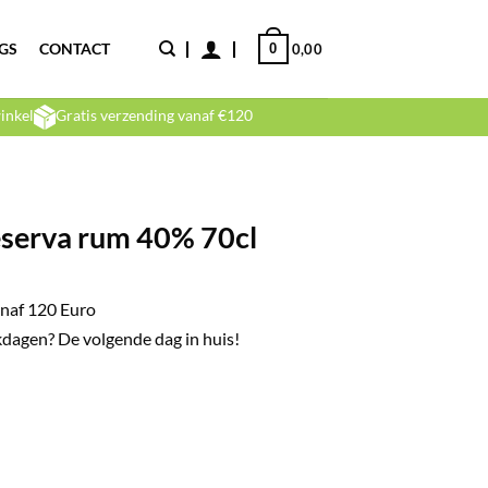
GS
CONTACT
0
0,00
inkel
Gratis verzending vanaf €120
eserva rum 40% 70cl
naf 120 Euro
dagen? De volgende dag in huis!