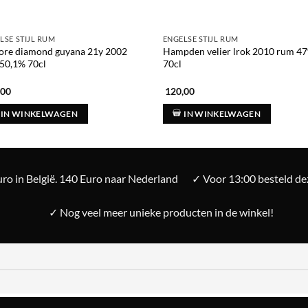
LSE STIJL RUM
ENGELSE STIJL RUM
re diamond guyana 21y 2002
Hampden velier lrok 2010 rum 4
50,1% 70cl
70cl
,00
120,00
IN WINKELWAGEN
IN WINKELWAGEN
ro in België. 140 Euro naar Nederland
✓ Voor 13:00 besteld d
✓ Nog veel meer unieke producten in de winkel!