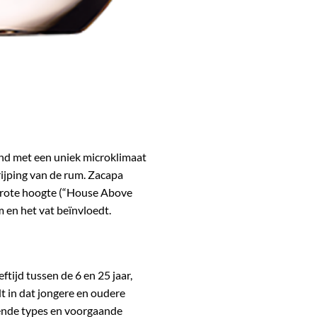
and met een uniek microklimaat
ijping van de rum. Zacapa
p grote hoogte (“House Above
m en het vat beïnvloedt.
tijd tussen de 6 en 25 jaar,
t in dat jongere en oudere
lende types en voorgaande