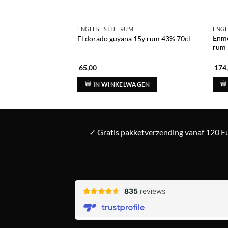
ENGELSE STIJL RUM
ENGE
Enmo
El dorado guyana 15y rum 43% 70cl
rum 
65,00
174
IN WINKELWAGEN
✓ Gratis pakketverzending vanaf 120 Eu