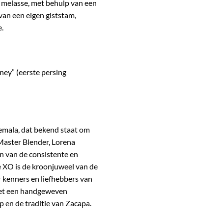
n melasse, met behulp van een
 van een eigen giststam,
e.
ney” (eerste persing
emala, dat bekend staat om
 Master Blender, Lorena
en van de consistente en
e XO is de kroonjuweel van de
 kenners en liefhebbers van
 met een handgeweven
en de traditie van Zacapa.