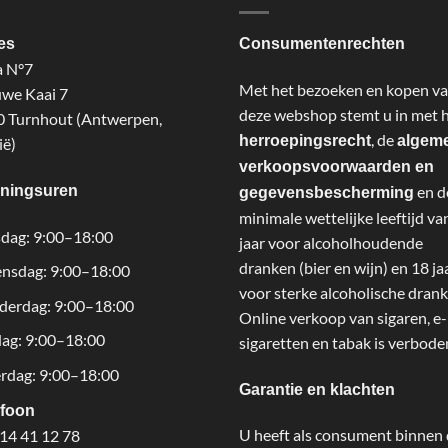
es
Consumentenrechten
a N°7
Met het bezoeken en kopen v
we Kaai 7
deze webshop stemt u in met 
 Turnhout (Antwerpen,
, de
herroepingsrecht
algem
ië)
verkoopsvoorwaarden en
ningsuren
en d
gegevensbescherming
minimale wettelijke leeftijd va
dag: 9:00–18:00
jaar voor alcoholhoudende
dranken (bier en wijn) en 18 ja
nsdag: 9:00–18:00
voor sterke alcoholische drank
derdag: 9:00–18:00
Online verkoop van sigaren, e-
dag: 9:00–18:00
sigaretten en tabak is verbode
rdag: 9:00–18:00
Garantie en klachten
efoon
U heeft als consument binnen
14 41 12 78