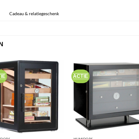
Cadeau & relatiegeschenk
N
IE
ACTIE
IDORS
HUMIDORS