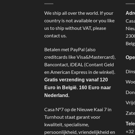
We ship all over the world. If your
Adr
country is not available or you like
Cas
us to ship without VAT, please
Nieu
contact us.
2300
Belg
Betalen met PayPal (also
creditcards like Visa&Mastercard),
Ope
Bancontact, iDEAL (Contant Geld
Dins
en American Express in de winkel).
Gratis verzending vanaf 120
Woe
Euro in België. 160 Euro naar
Don
Nederland.
Vrij
Casa N°7 op de Nieuwe Kaai 7 in
Zate
Turnhout staat garant voor
Tel
kwaliteit, specialisme,
+32 
persoonlijkheid, vriendelijkheid en