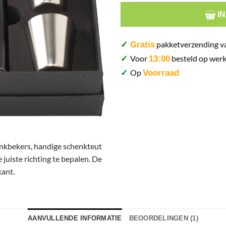
I
pakketverzending v
✓
Gratis
Voor
besteld op werk
✓
13:00
Op
✓
Voorraad
rinkbekers, handige schenkteut
juiste richting te bepalen. De
kant.
AANVULLENDE INFORMATIE
BEOORDELINGEN (1)