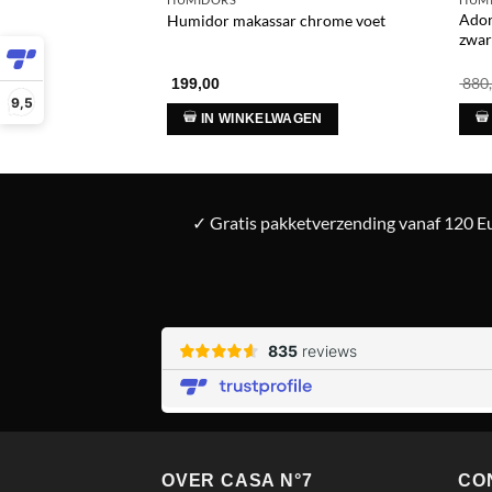
Ador
Humidor makassar chrome voet
zwar
880
199,00
9,5
IN WINKELWAGEN
✓ Gratis pakketverzending vanaf 120 Eu
OVER CASA N°7
CO