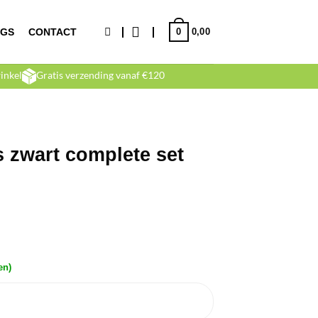
0
NGS
CONTACT
0,00
inkel
Gratis verzending vanaf €120
s zwart complete set
en)
te set 7oz aantal