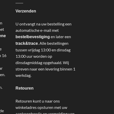
Verzenden
an
U ontvangt na uw bestelling een
het
automatische e-mail met
ene
en later een
bestelbevestiging
. Alle bestellingen
track&trace
e
tussen vrijdag 13:00 en dinsdag
n 16
13:00 uur worden op
dinsdagmiddag opgehaald. Wij
ar
streven naar een levering binnen 1
en.
werkdag.
n.
Retouren
Retouren kunt u naar ons
winkeladres opsturen met uw
 de
aankoopbewijs en vermelding van