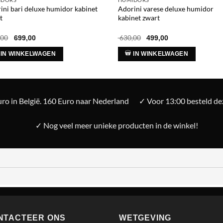
ini bari deluxe humidor kabinet
Adorini varese deluxe humidor
t
kabinet zwart
Oorspronkelijke
Huidige
Oorspronkelijke
Huidige
,00
630,00
699,00
499,00
prijs
prijs
prijs
prijs
was:
is:
was:
is:
IN WINKELWAGEN
IN WINKELWAGEN
€ 880,00.
€ 699,00.
€ 630,00.
€ 499,00.
ro in België. 160 Euro naar Nederland
✓ Voor 13:00 besteld d
✓ Nog veel meer unieke producten in de winkel!
NTACTEER ONS
WETGEVING