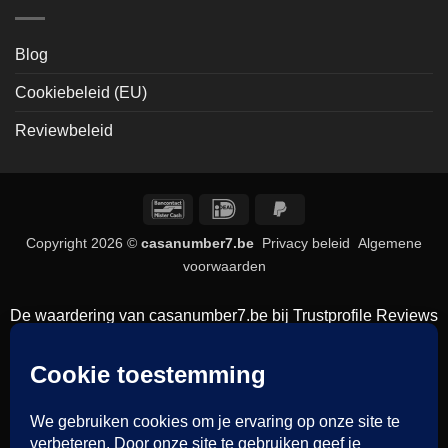
Blog
Cookiebeleid (EU)
Reviewbeleid
Bancontact
IDeal
PayPal
2
Copyright 2026 ©
casanumber7.be
Privacy beleid
Algemene
voorwaarden
De waardering van casanumber7.be bij
Trustprofile Reviews
is 9.5/10 gebaseerd op 838 reviews.