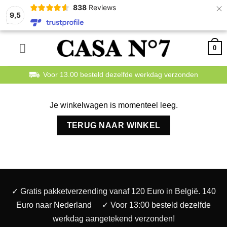
×
838
Reviews
9,5
Ga
0
naar
inhoud
Voor 13.00 besteld dezelfde werkdag verzonden
Je winkelwagen is momenteel leeg.
TERUG NAAR WINKEL
✓ Gratis pakketverzending vanaf 120 Euro in België. 140
Euro naar Nederland
✓ Voor 13:00 besteld dezelfde
werkdag aangetekend verzonden!