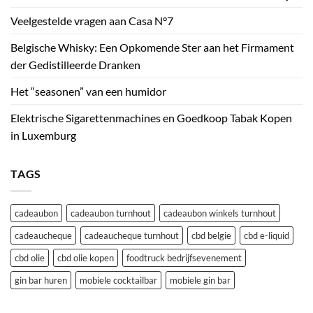
Veelgestelde vragen aan Casa N°7
Belgische Whisky: Een Opkomende Ster aan het Firmament
der Gedistilleerde Dranken
Het “seasonen” van een humidor
Elektrische Sigarettenmachines en Goedkoop Tabak Kopen
in Luxemburg
TAGS
cadeaubon
cadeaubon turnhout
cadeaubon winkels turnhout
cadeaucheque
cadeaucheque turnhout
cbd belgie
cbd e-liquid
cbd olie
cbd olie kopen
foodtruck bedrijfsevenement
gin bar huren
mobiele cocktailbar
mobiele gin bar