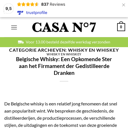
×
837
Reviews
9,5
Ga
0
naar
inhoud
Voor 13.00 besteld dezelfde werkdag verzonden
CATEGORIE ARCHIEVEN:
WHISKY EN WHISKEY
WHISKY EN WHISKEY
Belgische Whisky: Een Opkomende Ster
aan het Firmament der Gedistilleerde
Dranken
De Belgische whisky is een relatief jong fenomeen dat snel
aan populariteit wint. We bespreken de geschiedenis, de
distilleerderijen, de productieprocessen, de verschillende
stijlen, de uitdagingen en de toekomst van deze groeiende