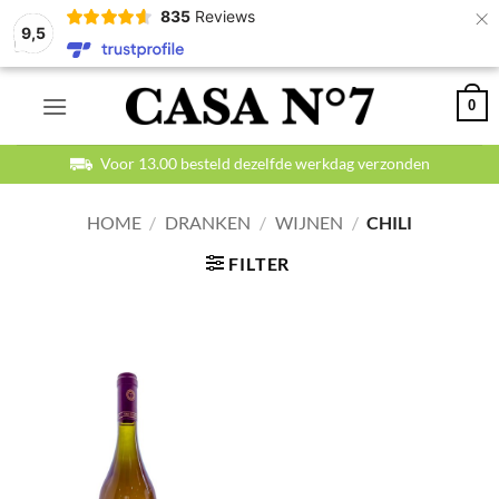
×
835
Reviews
9,5
Ga
0
naar
inhoud
Voor 13.00 besteld dezelfde werkdag verzonden
HOME
/
DRANKEN
/
WIJNEN
/
CHILI
FILTER