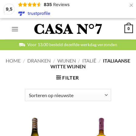
×
835
Reviews
9,5
Ga
0
naar
inhoud
Voor 13.00 besteld dezelfde werkdag verzonden
HOME
/
DRANKEN
/
WIJNEN
/
ITALIË
/
ITALIAANSE
WITTE WIJNEN
FILTER