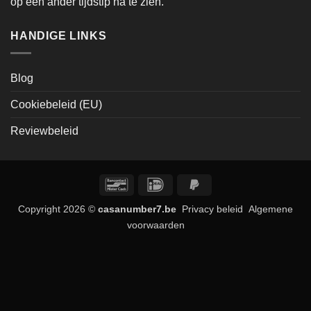
op een ander tijdstip na te zien.
HANDIGE LINKS
Blog
Cookiebeleid (EU)
Reviewbeleid
Bancontact
IDeal
PayPal
2
Copyright 2026 ©
casanumber7.be
Privacy beleid
Algemene
voorwaarden