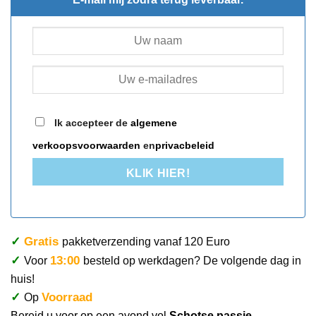
Ik accepteer de
algemene
verkoopsvoorwaarden
en
privacbeleid
KLIK HIER!
✓
Gratis
pakketverzending vanaf 120 Euro
✓
13:00
Voor
besteld op werkdagen? De volgende dag in
huis!
✓
Voorraad
Op
Bereid u voor op een avond vol
Schotse passie,