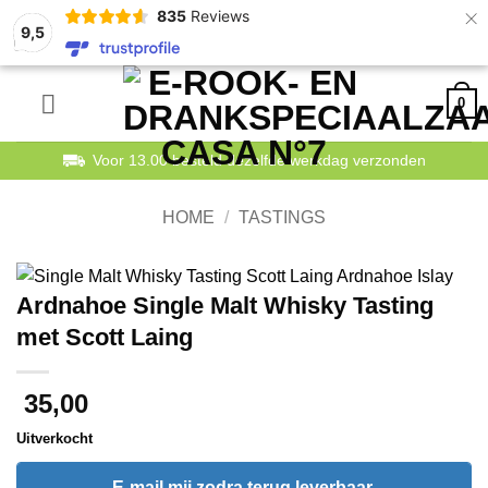
×
835
Reviews
9,5
Ga
0
naar
inhoud
Voor 13.00 besteld dezelfde werkdag verzonden
HOME
/
TASTINGS
Ardnahoe Single Malt Whisky Tasting
met Scott Laing
35,00
Uitverkocht
E-mail mij zodra terug leverbaar.