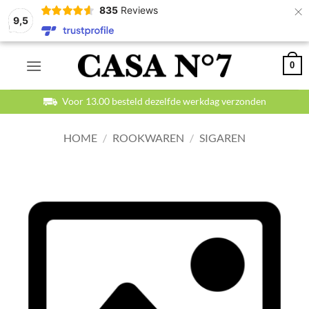
×
835
Reviews
9,5
Ga
0
naar
inhoud
Voor 13.00 besteld dezelfde werkdag verzonden
HOME
/
ROOKWAREN
/
SIGAREN