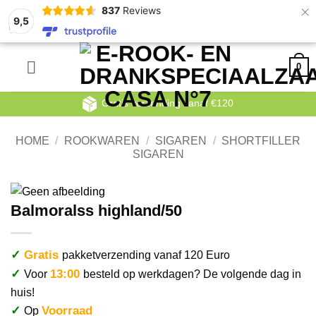
×
837
Reviews
9,5
Ga
0
naar
inhoud
Gratis verzending vanaf €120
HOME
/
ROOKWAREN
/
SIGAREN
/
SHORTFILLER
SIGAREN
Balmoralss highland/50
✓
Gratis
pakketverzending vanaf 120 Euro
✓
13:00
Voor
besteld op werkdagen? De volgende dag in
huis!
✓
Voorraad
Op