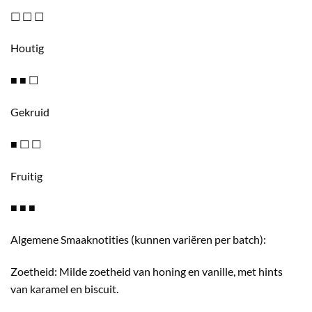
☐ ☐ ☐
Houtig
■ ■ ☐
Gekruid
■ ☐ ☐
Fruitig
■ ■ ■
Algemene Smaaknotities (kunnen variëren per batch):
Zoetheid: Milde zoetheid van honing en vanille, met hints
van karamel en biscuit.