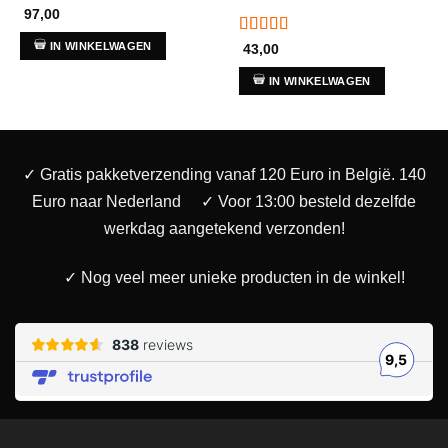
97,00
Gewaardeerd
IN WINKELWAGEN
43,00
4
uit 5
IN WINKELWAGEN
✓ Gratis pakketverzending vanaf 120 Euro in België. 140
Euro naar Nederland
✓ Voor 13:00 besteld dezelfde
werkdag aangetekend verzonden!
✓ Nog veel meer unieke producten in de winkel!