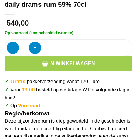
daily drams rum 59% 70cl
540,00
Op voorraad (kan nabesteld worden)
Caroni trinidad 23y the nectar of the daily drams rum 59% 70cl
IN WINKELWAGEN
✓
Gratis
pakketverzending vanaf 120 Euro
✓
13:00
Voor
besteld op werkdagen? De volgende dag in
huis!
✓
Voorraad
Op
Regio/herkomst
Deze bijzondere rum is diep geworteld in de geschiedenis
van Trinidad, een prachtig eiland in het Caribisch gebied
met een rijke traditie in de suikerrietproductie en de kunst