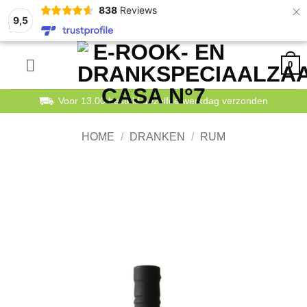
×
838
Reviews
9,5
Ga
0
naar
inhoud
Voor 13.00 besteld dezelfde werkdag verzonden
HOME
/
DRANKEN
/
RUM