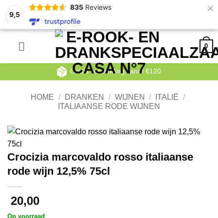
×
835
Reviews
9,5
Ga
0
naar
inhoud
Gratis verzending vanaf €120
HOME
/
DRANKEN
/
WIJNEN
/
ITALIË
/
ITALIAANSE RODE WIJNEN
Crocizia marcovaldo rosso italiaanse
rode wijn 12,5% 75cl
20,00
Op voorraad