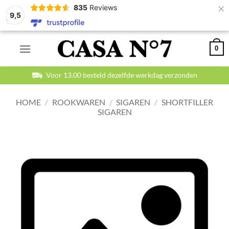
×
835
Reviews
9,5
Ga
0
naar
inhoud
Voor 13.00 besteld dezelfde werkdag verzonden
HOME
/
ROOKWAREN
/
SIGAREN
/
SHORTFILLER
SIGAREN