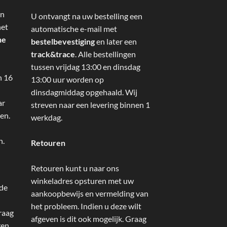
an
U ontvangt na uw bestelling een
het
automatische e-mail met
ne
bestelbevestiging
en later een
track&trace
. Alle bestellingen
tussen vrijdag 13:00 en dinsdag
n 16
13:00 uur worden op
dinsdagmiddag opgehaald. Wij
ar
streven naar een levering binnen 1
en.
werkdag.
n.
Retouren
Retouren kunt u naar ons
winkeladres opsturen met uw
 de
aankoopbewijs en vermelding van
het probleem. Indien u deze wilt
raag
afgeven is dit ook mogelijk. Graag
ren.