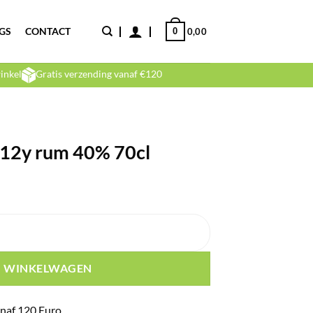
GS
CONTACT
0
0,00
inkel
Gratis verzending vanaf €120
 12y rum 40% 70cl
0cl aantal
N WINKELWAGEN
naf 120 Euro