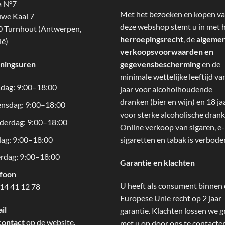
a N°7
Met het bezoeken en kopen v
we Kaai 7
deze webshop stemt u in met 
 Turnhout (Antwerpen,
herroepingsrecht
, de
algeme
ië)
verkoopsvoorwaarden en
ningsuren
gegevensbescherming
en de
minimale wettelijke leeftijd va
dag: 9:00–18:00
jaar voor alcoholhoudende
dranken (bier en wijn) en 18 ja
nsdag: 9:00–18:00
voor sterke alcoholische drank
derdag: 9:00–18:00
Online verkoop van sigaren, e-
dag: 9:00–18:00
sigaretten en tabak is verbode
rdag: 9:00–18:00
Garantie en klachten
efoon
U heeft als consument binnen
14 41 12 78
Europese Unie recht op 2 jaar
il
garantie. Klachten lossen we g
contact
op de website.
met u op door ons te contacte