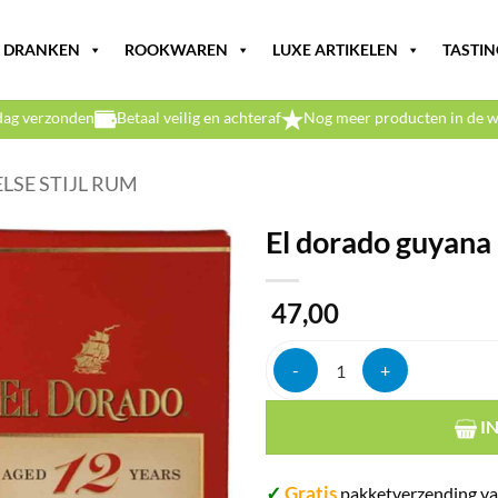
DRANKEN
ROOKWAREN
LUXE ARTIKELEN
TASTIN
dag verzonden
Betaal veilig en achteraf
Nog meer producten in de w
LSE STIJL RUM
El dorado guyana
47,00
El dorado guyana 12y rum 40% 7
I
✓
Gratis
pakketverzending va