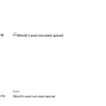
RUM
ENGELSE STIJL RUM
rits
World’s end rum dark spiced
Plantation barbados