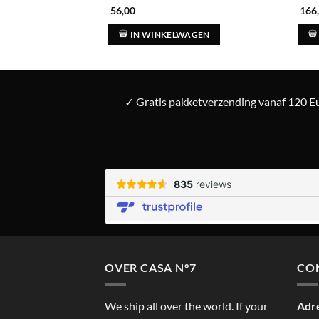
56,00
166
IN WINKELWAGEN
✓ Gratis pakketverzending vanaf 120 Eu
OVER CASA N°7
CO
We ship all over the world. If your
Adr