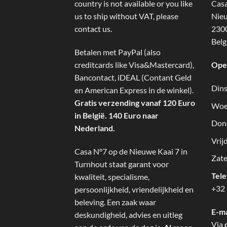
country is not available or you like
Cas
us to ship without VAT, please
Nieu
contact us.
2300
Belg
Betalen met PayPal (also
creditcards like Visa&Mastercard),
Ope
Bancontact, iDEAL (Contant Geld
Dins
en American Express in de winkel).
Gratis verzending vanaf 120 Euro
Woe
in België. 140 Euro naar
Don
Nederland.
Vrij
Casa N°7 op de Nieuwe Kaai 7 in
Zate
Turnhout staat garant voor
Tel
kwaliteit, specialisme,
+32 
persoonlijkheid, vriendelijkheid en
beleving. Een zaak waar
E-ma
deskundigheid, advies en uitleg
Via