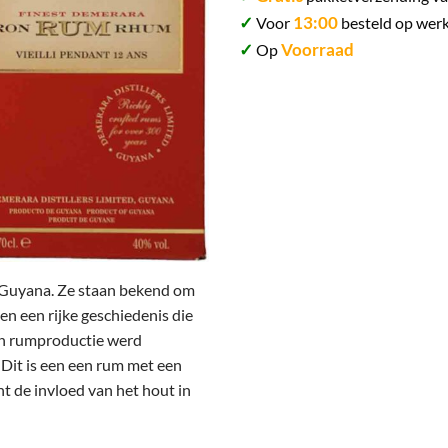
✓
13:00
Voor
besteld op werk
✓
Voorraad
Op
 Guyana. Ze staan ​​bekend om
n een rijke geschiedenis die
 en rumproductie werd
 Dit is een een rum met een
t de invloed van het hout in