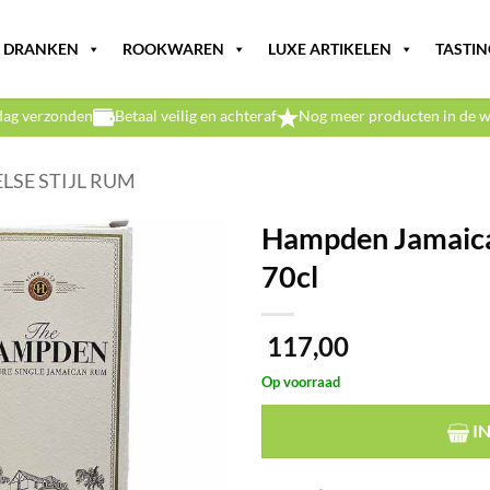
DRANKEN
ROOKWAREN
LUXE ARTIKELEN
TASTIN
dag verzonden
Betaal veilig en achteraf
Nog meer producten in de w
LSE STIJL RUM
Hampden Jamaica
70cl
117,00
Op voorraad
I