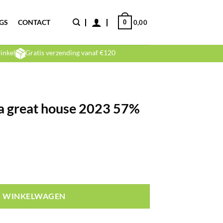
GS
CONTACT
0
0,00
inkel
Gratis verzending vanaf €120
 great house 2023 57%
N WINKELWAGEN