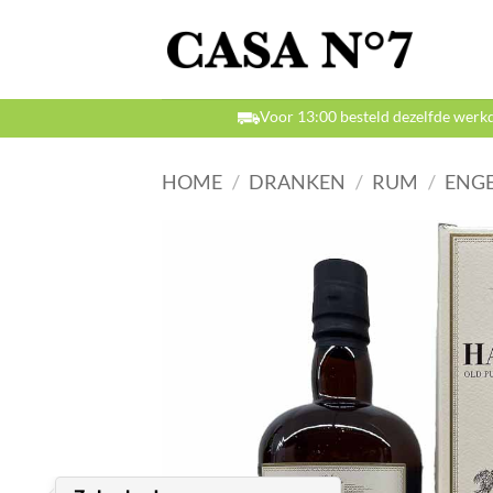
Ga
naar
inhoud
Voor 13:00 besteld dezelfde werk
HOME
/
DRANKEN
/
RUM
/
ENGE