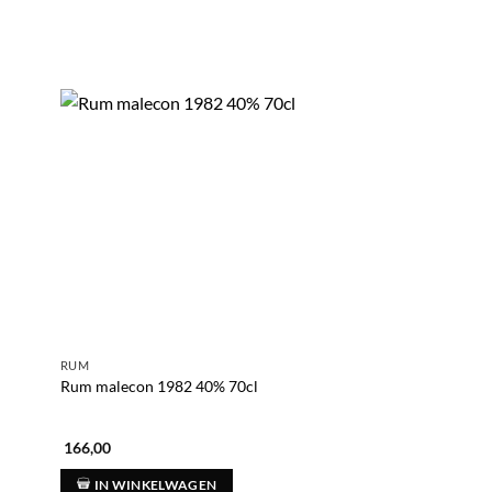
RUM
ENGELSE STIJL RUM
Port mourant guyan
Rum malecon 1982 40% 70cl
rum 51,7% 70cl
166,00
150,00
IN WINKELWAGEN
IN WINKELWAG