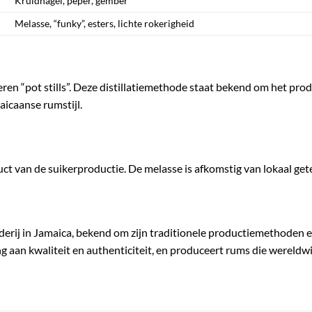
Kruidnagel, peper, gember
Melasse, “funky”, esters, lichte rokerigheid
peren “pot stills”. Deze distillatiemethode staat bekend om het pr
icaanse rumstijl.
ct van de suikerproductie. De melasse is afkomstig van lokaal get
rderij in Jamaica, bekend om zijn traditionele productiemethoden e
ding aan kwaliteit en authenticiteit, en produceert rums die werel