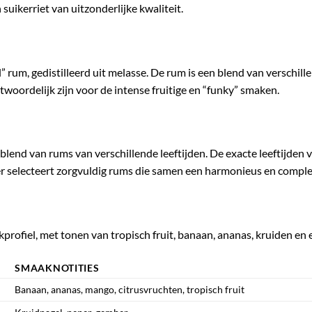
n suikerriet van uitzonderlijke kwaliteit.
l” rum, gedistilleerd uit melasse. De rum is een blend van verschil
twoordelijk zijn voor de intense fruitige en “funky” smaken.
end van rums van verschillende leeftijden. De exacte leeftijden
r selecteert zorgvuldig rums die samen een harmonieus en compl
rofiel, met tonen van tropisch fruit, banaan, ananas, kruiden en
SMAAKNOTITIES
Banaan, ananas, mango, citrusvruchten, tropisch fruit