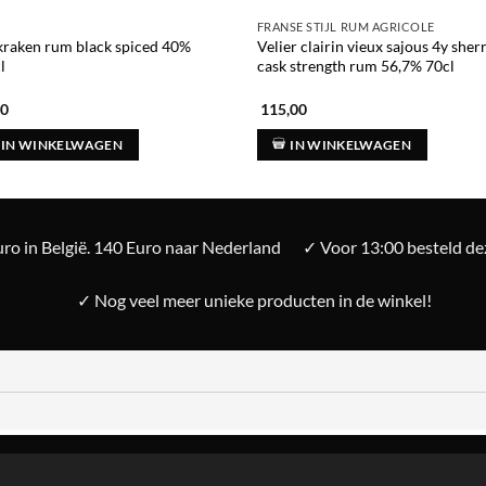
FRANSE STIJL RUM AGRICOLE
kraken rum black spiced 40%
Velier clairin vieux sajous 4y sher
l
cask strength rum 56,7% 70cl
00
115,00
IN WINKELWAGEN
IN WINKELWAGEN
ro in België. 140 Euro naar Nederland
✓ Voor 13:00 besteld d
✓ Nog veel meer unieke producten in de winkel!