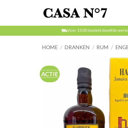
Ga
naar
inhoud
Voor 13:00 besteld dezelfde werk
HOME
/
DRANKEN
/
RUM
/
ENGE
ACTIE