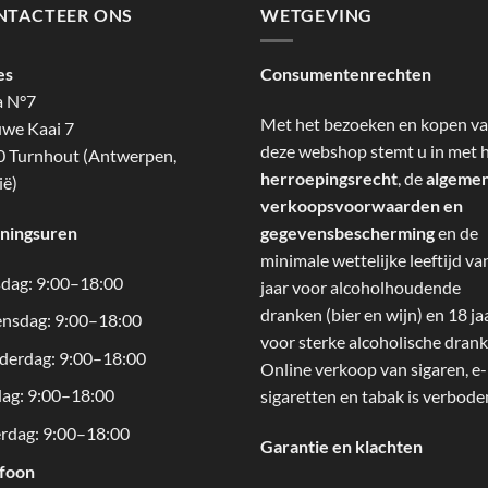
NTACTEER ONS
WETGEVING
es
Consumentenrechten
a N°7
Met het bezoeken en kopen v
we Kaai 7
deze webshop stemt u in met 
 Turnhout (Antwerpen,
herroepingsrecht
, de
algeme
ië)
verkoopsvoorwaarden en
ningsuren
gegevensbescherming
en de
minimale wettelijke leeftijd va
dag: 9:00–18:00
jaar voor alcoholhoudende
dranken (bier en wijn) en 18 ja
nsdag: 9:00–18:00
voor sterke alcoholische drank
derdag: 9:00–18:00
Online verkoop van sigaren, e-
dag: 9:00–18:00
sigaretten en tabak is verbode
rdag: 9:00–18:00
Garantie en klachten
efoon