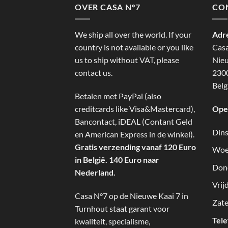
OVER CASA N°7
CO
We ship all over the world. If your
Adr
country is not available or you like
Cas
us to ship without VAT, please
Nieu
contact us.
2300
Belg
Betalen met PayPal (also
creditcards like Visa&Mastercard),
Ope
Bancontact, iDEAL (Contant Geld
Dins
en American Express in de winkel).
Gratis verzending vanaf 120 Euro
Woe
in België. 140 Euro naar
Don
Nederland.
Vrij
Casa N°7 op de Nieuwe Kaai 7 in
Zate
Turnhout staat garant voor
Tel
kwaliteit, specialisme,