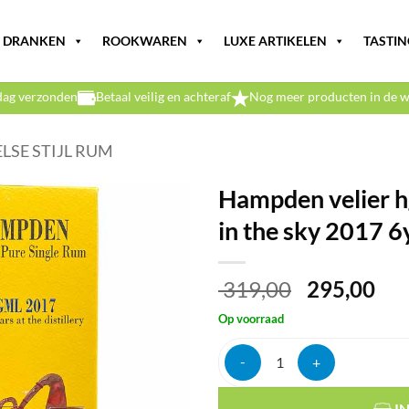
DRANKEN
ROOKWAREN
LUXE ARTIKELEN
TASTIN
dag verzonden
Betaal veilig en achteraf
Nog meer producten in de w
LSE STIJL RUM
Hampden velier h
in the sky 2017 6
Oorspronke
Hui
319,00
295,00
prijs
prij
Op voorraad
was:
is:
€ 319,00.
€ 2
Hampden velier hgml jamaica #147
I