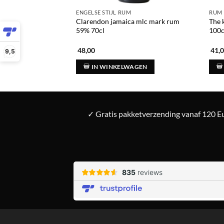
ENGELSE STIJL RUM
RUM
Clarendon jamaica mlc mark rum
The 
59% 70cl
100c
48,00
41,
9,5
IN WINKELWAGEN
✓ Gratis pakketverzending vanaf 120 Eu