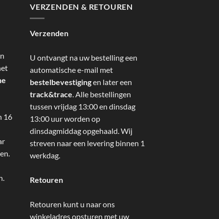
VERZENDEN & RETOUREN
Verzenden
an
U ontvangt na uw bestelling een
het
automatische e-mail met
ne
bestelbevestiging
en later een
track&trace
. Alle bestellingen
tussen vrijdag 13:00 en dinsdag
n 16
13:00 uur worden op
dinsdagmiddag opgehaald. Wij
ar
streven naar een levering binnen 1
en.
werkdag.
n.
Retouren
Retouren kunt u naar ons
winkeladres opsturen met uw