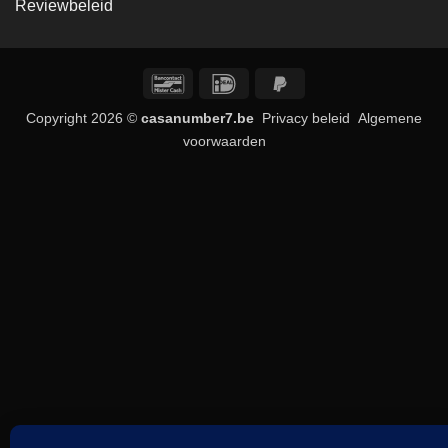
Reviewbeleid
Bancontact
IDeal
PayPal
2
Copyright 2026 ©
casanumber7.be
Privacy beleid
Algemene
voorwaarden