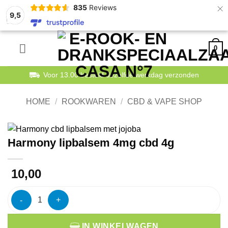
×
835
Reviews
9,5
Ga
0
naar
inhoud
Voor 13.00 besteld dezelfde werkdag verzonden
HOME
/
ROOKWAREN
/
CBD & VAPE SHOP
Harmony lipbalsem 4mg cbd 4g
10,00
Harmony lipbalsem 4mg cbd 4g aantal
IN WINKELWAGEN