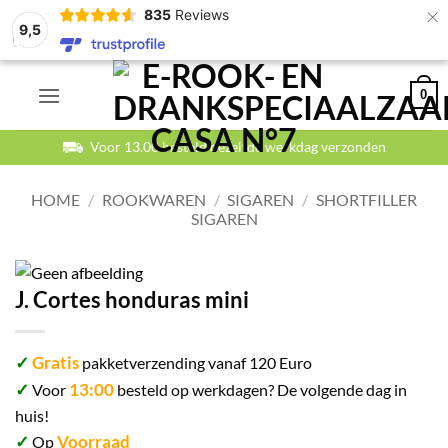
×
835
Reviews
9,5
Ga
0
naar
inhoud
Voor 13.00 besteld dezelfde werkdag verzonden
HOME
/
ROOKWAREN
/
SIGAREN
/
SHORTFILLER
SIGAREN
J. Cortes honduras mini
✓
Gratis
pakketverzending vanaf 120 Euro
✓
13:00
Voor
besteld op werkdagen? De volgende dag in
huis!
✓
Voorraad
Op