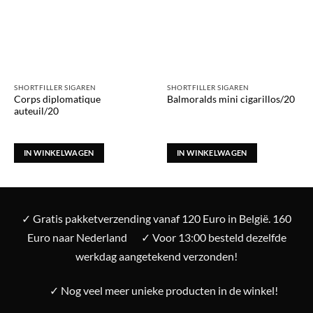
SHORTFILLER SIGAREN
SHORTFILLER SIGAREN
Corps diplomatique
Balmoralds mini cigarillos/20
auteuil/20
IN WINKELWAGEN
IN WINKELWAGEN
✓ Gratis pakketverzending vanaf 120 Euro in België. 160
Euro naar Nederland
✓ Voor 13:00 besteld dezelfde
werkdag aangetekend verzonden!
✓ Nog veel meer unieke producten in de winkel!