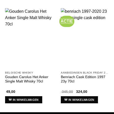
ACTIE
BELGISCHE WHISKY
AANBIEDINGEN BLACK FRIDAY 2025
Gouden Carolus Het Anker
Benriach Cask Edition 1997
Single Malt Whisky 70cl
23y 70cl
Oorspronkelijke
Huidige
49,00
345,00
324,00
prijs
prijs
was:
is:
IN WINKELWAGEN
IN WINKELWAGEN
€ 345,00.
€ 324,00.