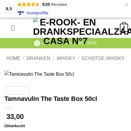
×
836
Reviews
9,5
Ga
0
naar
inhoud
Gratis verzending vanaf €120
HOME
/
DRANKEN
/
WHISKY
/
SCHOTSE WHISKY
Tamnavulin The Taste Box 50cl
33,00
Uitverkocht