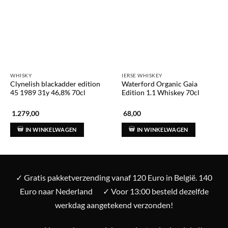
WHISKY
IERSE WHISKEY
Clynelish blackadder edition
Waterford Organic Gaia
45 1989 31y 46,8% 70cl
Edition 1.1 Whiskey 70cl
1.279,00
68,00
IN WINKELWAGEN
IN WINKELWAGEN
✓ Gratis pakketverzending vanaf 120 Euro in België. 140
Euro naar Nederland
✓ Voor 13:00 besteld dezelfde
werkdag aangetekend verzonden!