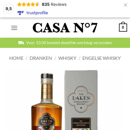
×
835
Reviews
9,5
Ga
0
naar
inhoud
Voor 13.00 besteld dezelfde werkdag verzonden
HOME
/
DRANKEN
/
WHISKY
/
ENGELSE WHISKY