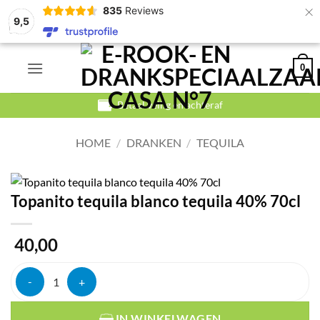
×
835
Reviews
9,5
Ga
0
naar
inhoud
Betaal veilig en achteraf
HOME
/
DRANKEN
/
TEQUILA
Topanito tequila blanco tequila 40% 70cl
40,00
Topanito tequila blanco tequila 40% 70cl aantal
IN WINKELWAGEN