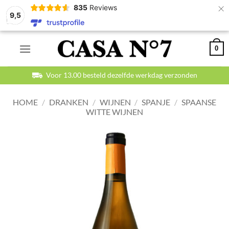
×
835
Reviews
9,5
Ga
0
naar
inhoud
Voor 13.00 besteld dezelfde werkdag verzonden
HOME
/
DRANKEN
/
WIJNEN
/
SPANJE
/
SPAANSE
WITTE WIJNEN