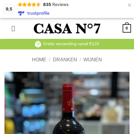
×
835
Reviews
9,5
Ga
0
naar
inhoud
Voor 13.00 besteld dezelfde werkdag verzonden
HOME
/
DRANKEN
/
WIJNEN